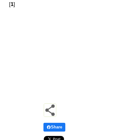
[
1
]
Share