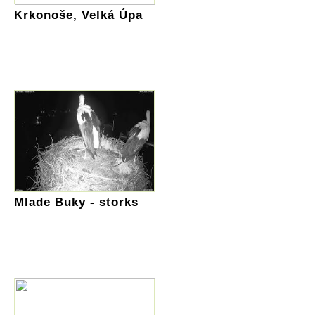
Krkonoše, Velká Úpa
Mlade Buky - storks