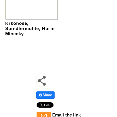
Krkonose,
Spindlermuhle, Horni
Misecky
Share
Email the link