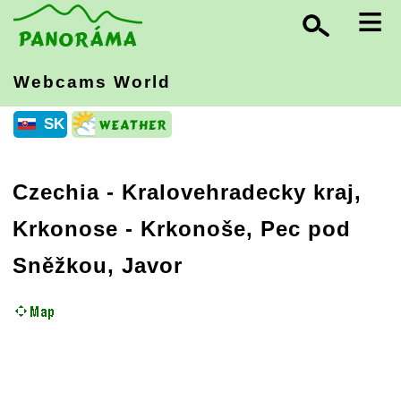
≡
Webcams World
SK
Czechia
-
Kralovehradecky kraj,
Krkonose
- Krkonoše, Pec pod
Sněžkou, Javor