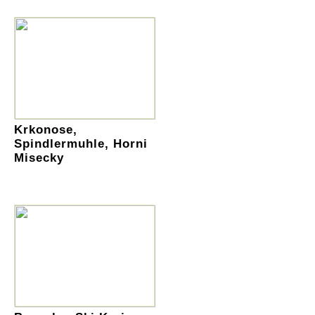
Krkonose,
Spindlermuhle, Horni
Misecky