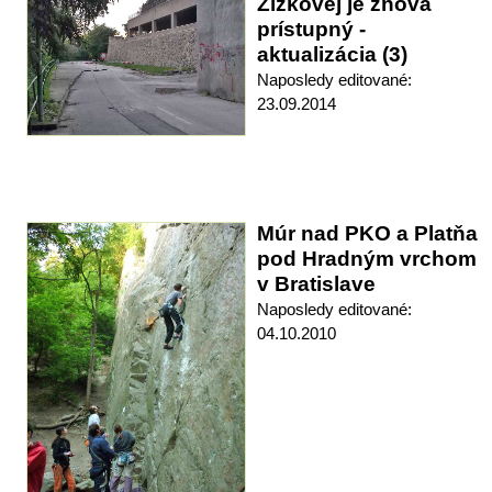
Žižkovej je znova
prístupný -
aktualizácia (3)
Naposledy editované:
23.09.2014
Múr nad PKO a Platňa
pod Hradným vrchom
v Bratislave
Naposledy editované:
04.10.2010