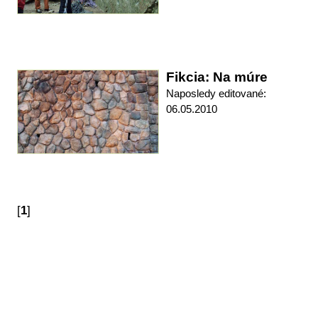
Fikcia: Na múre
Naposledy editované:
06.05.2010
[
1
]