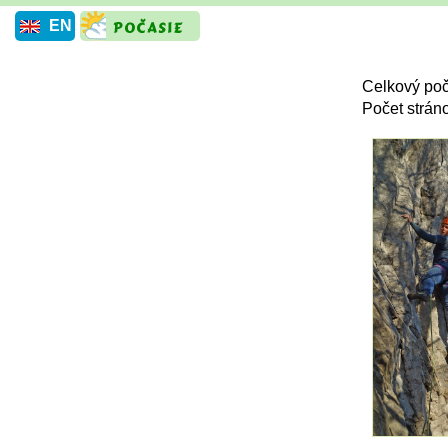
EN
Celkový poč
Počet strán