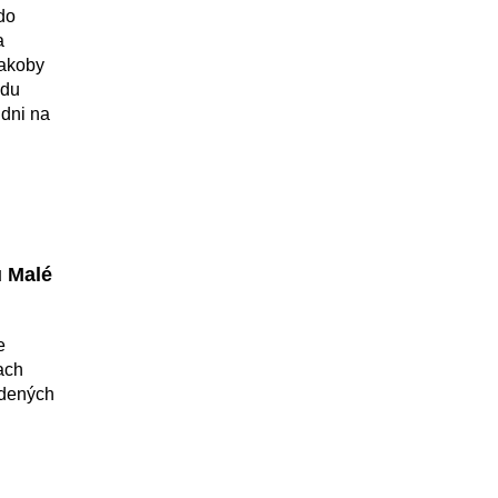
do
a
 akoby
adu
 dni na
u Malé
e
ach
edených