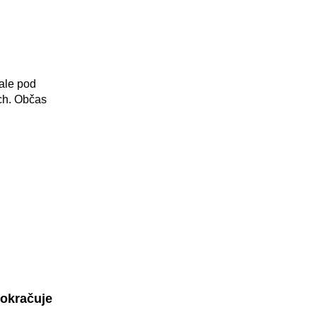
ale pod
ch. Občas
pokračuje