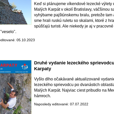
Keď si plánujeme víkendové lezecké výlety 
Malých Karpát v okolí Bratislavy, väčšinou s
vyhýbame pajštúnskemu bralu, pretože tam
sme hrali ruskú ruletu so skalami, ktoré z hr
spúšťajú turisti. Ale niekedy je aj v pracovné
"veselo".
ditované: 05.10.2023
Druhé vydanie lezeckého sprievodc
Karpaty
Vyšlo dlho očakávané aktualizované vydani
lezeckého sprievodcu po dvanástich oblasti
Malých Karpát. Najviac ciest pribudlo na M
hámroch.
Naposledy editované: 07.07.2022