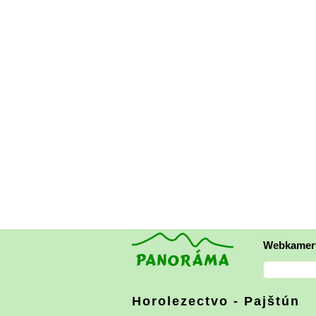
Webkamer
Horolezectvo - Pajštún