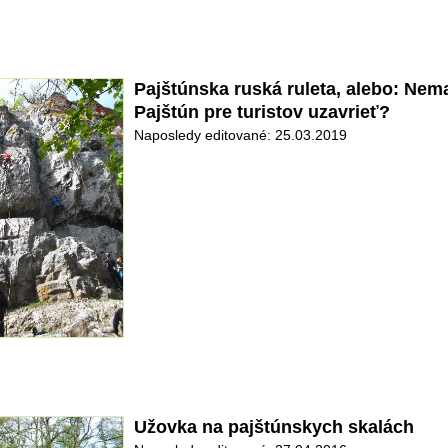
Pajštúnska ruská ruleta, alebo: Nema
Pajštún pre turistov uzavrieť?
Naposledy editované: 25.03.2019
Užovka na pajštúnskych skalách