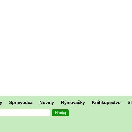
y
Sprievodca
Noviny
Rýmovačky
Kníhkupectvo
Sl