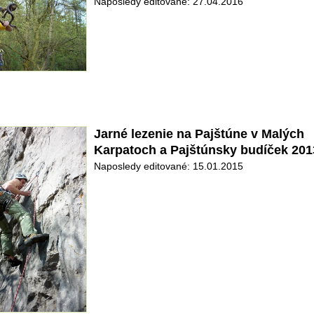
Naposledy editované: 27.04.2016
Jarné lezenie na Pajštúne v Malých
Karpatoch a Pajštúnsky budíček 201
Naposledy editované: 15.01.2015