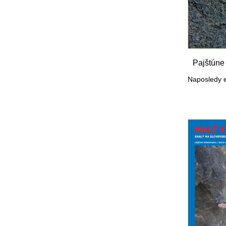
Pajštúne 
Naposledy e