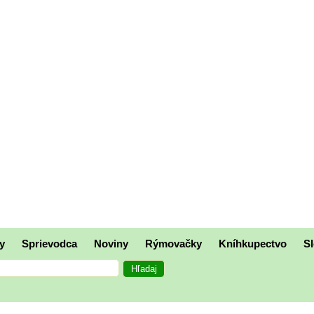
y
Sprievodca
Noviny
Rýmovačky
Kníhkupectvo
Sl