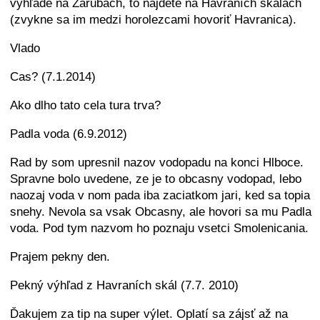
výhľade na Zárubách, to nájdete na Havraních skalách
(zvykne sa im medzi horolezcami hovoriť Havranica).
Vlado
Cas? (7.1.2014)
Ako dlho tato cela tura trva?
Padla voda (6.9.2012)
Rad by som upresnil nazov vodopadu na konci Hlboce.
Spravne bolo uvedene, ze je to obcasny vodopad, lebo
naozaj voda v nom pada iba zaciatkom jari, ked sa topia
snehy. Nevola sa vsak Obcasny, ale hovori sa mu Padla
voda. Pod tym nazvom ho poznaju vsetci Smolenicania.
Prajem pekny den.
Pekný výhľad z Havraních skál (7.7. 2010)
Ďakujem za tip na super výlet. Oplatí sa zájsť až na