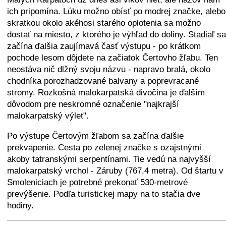
ich pripomína. Lúku možno obísť po modrej značke, alebo
skratkou okolo akéhosi starého oplotenia sa možno
dostať na miesto, z ktorého je výhľad do doliny. Stadiaľ sa
začína ďalšia zaujímavá časť výstupu - po krátkom
pochode lesom dôjdete na začiatok Čertovho žľabu. Ten
neostáva nič dlžný svoju názvu - napravo bralá, okolo
chodníka porozhadzované balvany a poprevracané
stromy. Rozkošná malokarpatská divočina je ďalším
dôvodom pre neskromné označenie "najkrajší
malokarpatský výlet".
Po výstupe Čertovým žľabom sa začína ďalšie
prekvapenie. Cesta po zelenej značke s ozajstnými
akoby tatranskými serpentínami. Tie vedú na najvyšší
malokarpatský vrchol - Záruby (767,4 metra). Od štartu v
Smoleniciach je potrebné prekonať 530-metrové
prevýšenie. Podľa turistickej mapy na to stačia dve
hodiny.