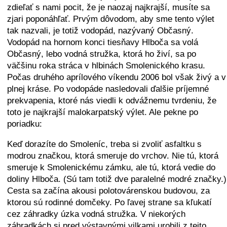
zdieľať s nami pocit, že je naozaj najkrajší, musíte sa
zjari poponáhľať. Prvým dôvodom, aby sme tento výlet
tak nazvali, je totiž vodopád, nazývaný Občasný.
Vodopád na hornom konci tiesňavy Hlboča sa volá
Občasný, lebo vodná stružka, ktorá ho živí, sa po
väčšinu roka stráca v hlbinách Smolenického krasu.
Počas druhého aprílového víkendu 2006 bol však živý a v
plnej kráse. Po vodopáde nasledovali ďalšie príjemné
prekvapenia, ktoré nás viedli k odvážnemu tvrdeniu, že
toto je najkrajší malokarpatský výlet. Ale pekne po
poriadku:
Keď dorazíte do Smoleníc, treba si zvoliť asfaltku s
modrou značkou, ktorá smeruje do vrchov. Nie tú, ktorá
smeruje k Smolenickému zámku, ale tú, ktorá vedie do
doliny Hlboča. (Sú tam totiž dve paralelné modré značky.)
Cesta sa začína akousi polotovárenskou budovou, za
ktorou sú rodinné domčeky. Po ľavej strane sa kľukatí
cez záhradky úzka vodná stružka. V niekorých
záhradkách si pred výstavnými vilkami urobili z tejto