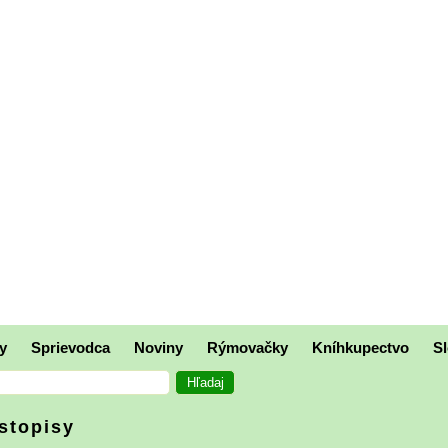
y
Sprievodca
Noviny
Rýmovačky
Kníhkupectvo
Sl
stopisy