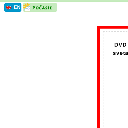
EN
DVD 
svet