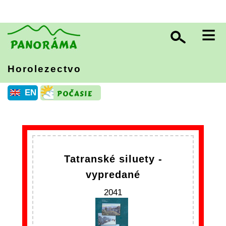
≡
Horolezectvo
EN
Tatranské siluety -
vypredané
2041