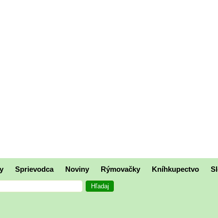
y
Sprievodca
Noviny
Rýmovačky
Kníhkupectvo
Sl