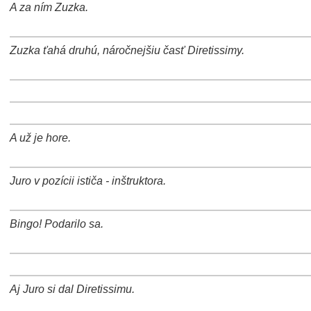
A za ním Zuzka.
+
−
⛶
Zuzka ťahá druhú, náročnejšiu časť Diretissimy.
+
−
⛶
+
−
⛶
+
−
⛶
A už je hore.
+
−
⛶
Juro v pozícii ističa - inštruktora.
+
−
⛶
Bingo! Podarilo sa.
+
−
⛶
+
−
⛶
Aj Juro si dal Diretissimu.
+
−
⛶