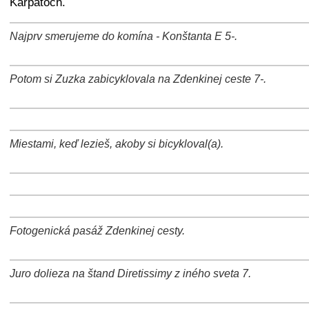
Karpatoch.
Najprv smerujeme do komína - Konštanta E 5-.
+
−
⛶
Potom si Zuzka zabicyklovala na Zdenkinej ceste 7-.
+
−
⛶
+
−
⛶
Miestami, keď lezieš, akoby si bicykloval(a).
+
−
⛶
+
−
⛶
+
−
⛶
Fotogenická pasáž Zdenkinej cesty.
+
−
⛶
Juro dolieza na štand Diretissimy z iného sveta 7.
+
−
⛶