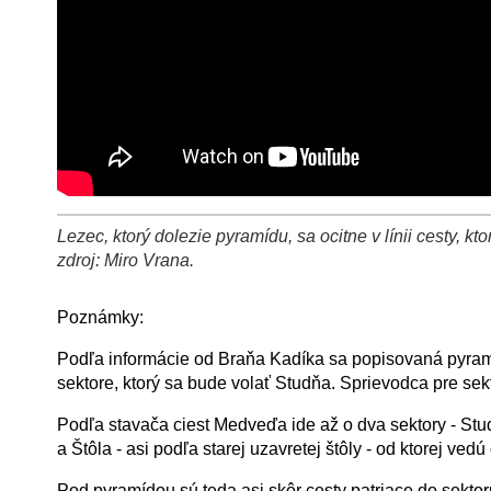
Lezec, ktorý dolezie pyramídu, sa ocitne v línii cesty, 
+
−
⛶
zdroj: Miro Vrana.
Poznámky:
Podľa informácie od Braňa Kadíka sa popisovaná pyr
sektore, ktorý sa bude volať Studňa. Sprievodca pre sekt
Podľa stavača ciest Medveďa ide až o dva sektory - St
a Štôla - asi podľa starej uzavretej štôly - od ktorej ve
Pod pyramídou sú teda asi skôr cesty patriace do sektor