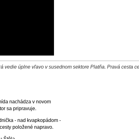
ktorá vedie úplne vľavo v susednom sektore Platňa. Pravá cesta 
amída nachádza v novom
or sa pripravuje.
udnička - nad kvapkopádom -
dú cesty položené napravo.
u Štôla.