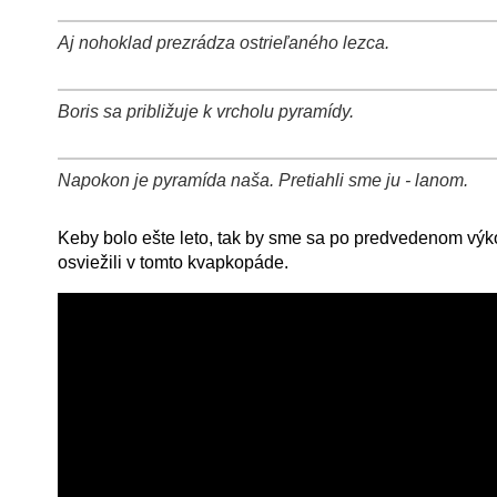
Aj nohoklad prezrádza ostrieľaného lezca.
+
−
⛶
Boris sa približuje k vrcholu pyramídy.
+
−
⛶
Napokon je pyramída naša. Pretiahli sme ju - lanom.
+
−
⛶
Keby bolo ešte leto, tak by sme sa po predvedenom výko
osviežili v tomto kvapkopáde.