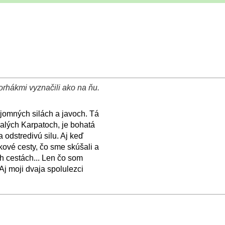
hákmi vyznačili ako na ňu.
jomných silách a javoch. Tá
alých Karpatoch, je bohatá
 odstredivú silu. Aj keď
kové cesty, čo sme skúšali a
h cestách... Len čo som
Aj moji dvaja spolulezci