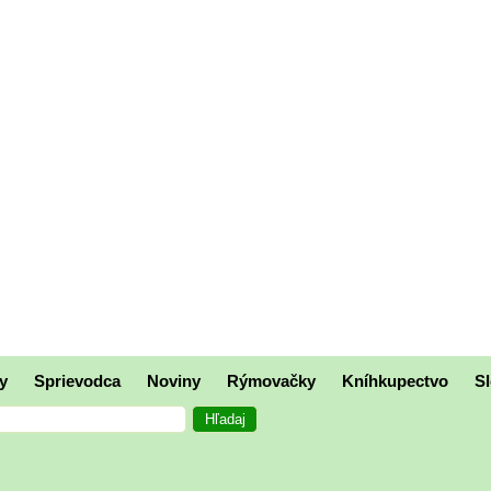
y
Sprievodca
Noviny
Rýmovačky
Kníhkupectvo
Sl