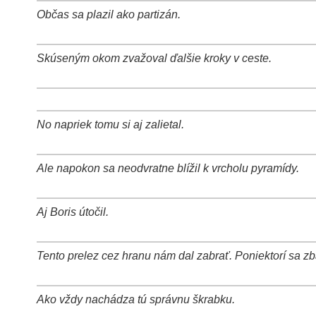
Občas sa plazil ako partizán.
+
−
⛶
Skúseným okom zvažoval ďalšie kroky v ceste.
+
−
⛶
+
−
⛶
No napriek tomu si aj zalietal.
+
−
⛶
Ale napokon sa neodvratne blížil k vrcholu pyramídy.
+
−
⛶
Aj Boris útočil.
+
−
⛶
Tento prelez cez hranu nám dal zabrať. Poniektorí sa zba
+
−
⛶
Ako vždy nachádza tú správnu škrabku.
+
−
⛶