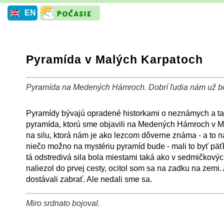
EN
Pyramída v Malých Karpatoch
Pyramída na Medených Hámroch. Dobrí ľudia nám už bor
+
−
⛶
Pyramídy bývajú opradené historkami o neznámych a ta
pyramída, ktorú sme objavili na Medených Hámroch v M
na silu, ktorá nám je ako lezcom dôverne známa - a to na
niečo možno na mystériu pyramíd bude - mali to byť päť
tá odstredivá sila bola miestami taká ako v sedmičkovýc
naliezol do prvej cesty, ocitol som sa na zadku na zemi. 
dostávali zabrať. Ale nedali sme sa.
Miro srdnato bojoval.
+
−
⛶