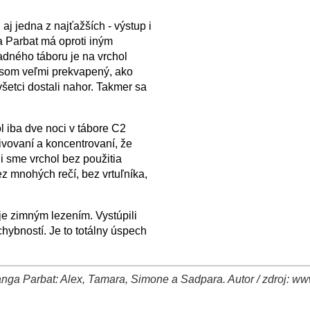
aj jedna z najťažších - výstup i
ga Parbat má oproti iným
dného táboru je na vrchol
a som veľmi prekvapený, ako
všetci dostali nahor. Takmer sa
l iba dve noci v tábore C2
ivovaní a koncentrovaní, že
i sme vrchol bez použitia
z mnohých rečí, bez vrtuľníka,
je zimným lezením. Vystúpili
hybností. Je to totálny úspech
nga Parbat: Alex, Tamara, Simone a Sadpara. Autor / zdroj: ww