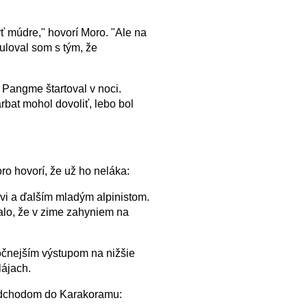
ť múdre," hovorí Moro. "Ale na
kuloval som s tým, že
 Pangme štartoval v noci.
bat mohol dovoliť, lebo bol
ro hovorí, že už ho neláka:
i a ďalším mladým alpinistom.
alo, že v zime zahyniem na
očnejším výstupom na nižšie
lájach.
 odchodom do Karakoramu: