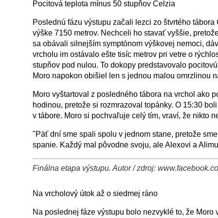
Pocitová teplota mínus 50 stupňov Celzia
Poslednú fázu výstupu začali lezci zo štvrtého tábora C
výške 7150 metrov. Nechceli ho stavať vyššie, pretož
sa obávali silnejším symptónom výškovej nemoci, dáv
vrcholu im ostávalo ešte tisíc metrov pri vetre o rýchl
stupňov pod nulou. To dokopy predstavovalo pocitovú 
Moro napokon obišiel len s jednou malou omrzlinou n
Moro vyštartoval z posledného tábora na vrchol ako 
hodinou, pretože si rozmrazoval topánky. O 15:30 bol
v tábore. Moro si pochvaľuje celý tím, vraví, že nikto n
"Päť dní sme spali spolu v jednom stane, pretože sme
spanie. Každý mal pôvodne svoju, ale Alexovi a Alimu 
Finálna etapa výstupu. Autor / zdroj: www.facebook.co
+
−
⛶
Na vrcholový útok až o siedmej ráno
Na poslednej fáze výstupu bolo nezvyklé to, že Moro v