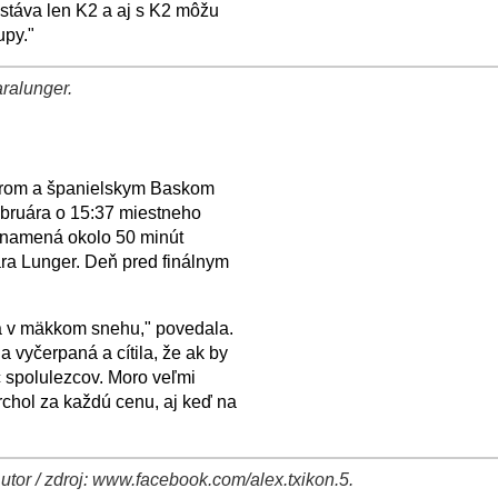
stáva len K2 a aj s K2 môžu
upy."
ralunger.
arom a španielskym Baskom
ebruára o 15:37 miestneho
 znamená okolo 50 minút
ara Lunger. Deň pred finálnym
sa v mäkkom snehu," povedala.
 vyčerpaná a cítila, že ak by
c spolulezcov. Moro veľmi
vrchol za každú cenu, aj keď na
tor / zdroj: www.facebook.com/alex.txikon.5.