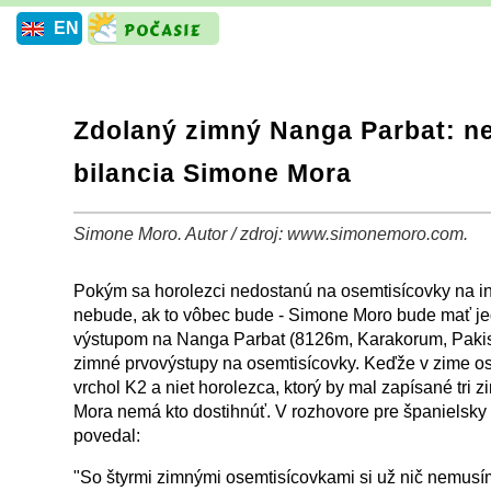
EN
Zdolaný zimný Nanga Parbat: n
bilancia Simone Mora
Simone Moro. Autor / zdroj: www.simonemoro.com.
+
−
⛶
Pokým sa horolezci nedostanú na osemtisícovky na in
nebude, ak to vôbec bude - Simone Moro bude mať je
výstupom na Nanga Parbat (8126m, Karakorum, Pakista
zimné prvovýstupy na osemtisícovky. Keďže v zime os
vrchol K2 a niet horolezca, ktorý by mal zapísané tri
Mora nemá kto dostihnúť. V rozhovore pre španielsky
povedal:
"So štyrmi zimnými osemtisícovkami si už nič nemusím