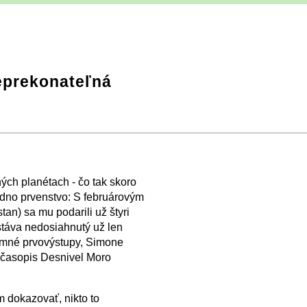
eprekonateľná
ých planétach - čo tak skoro
dno prvenstvo: S februárovým
n) sa mu podarili už štyri
táva nedosiahnutý už len
 zimné prvovýstupy, Simone
 časopis Desnivel Moro
 dokazovať, nikto to