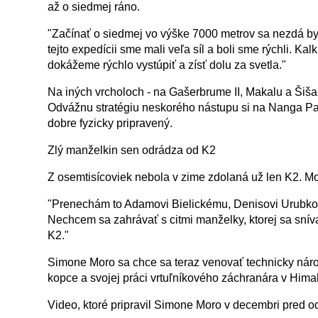
až o siedmej ráno.
"Začínať o siedmej vo výške 7000 metrov sa nezdá by
tejto expedícii sme mali veľa síl a boli sme rýchli. Kal
dokážeme rýchlo vystúpiť a zísť dolu za svetla."
Na iných vrcholoch - na Gašerbrume II, Makalu a Šiša
Odvážnu stratégiu neskorého nástupu si na Nanga Par
dobre fyzicky pripravený.
Zlý manželkin sen odrádza od K2
Z osemtisícoviek nebola v zime zdolaná už len K2. Mo
"Prenechám to Adamovi Bielickému, Denisovi Urubkov
Nechcem sa zahrávať s citmi manželky, ktorej sa snív
K2."
Simone Moro sa chce sa teraz venovať technicky nár
kopce a svojej práci vrtuľníkového záchranára v Hima
Video, ktoré pripravil Simone Moro v decembri pred