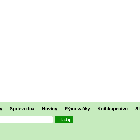
y
Sprievodca
Noviny
Rýmovačky
Kníhkupectvo
Sl