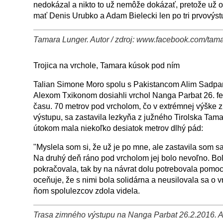
nedokázal a nikto to už nemôže dokázať, pretože už o
mať Denis Urubko a Adam Bielecki len po tri prvovýst
Tamara Lunger. Autor / zdroj: www.facebook.com/tama
+
−
⛶
Trojica na vrchole, Tamara kúsok pod ním
Talian Simone Moro spolu s Pakistancom Alim Sadp
Alexom Txikonom dosiahli vrchol Nanga Parbat 26. f
času. 70 metrov pod vrcholom, čo v extrémnej výške
výstupu, sa zastavila lezkyňa z južného Tirolska Tam
útokom mala niekoľko desiatok metrov dlhý pád:
"Myslela som si, že už je po mne, ale zastavila som 
Na druhý deň ráno pod vrcholom jej bolo nevoľno. Bola
pokračovala, tak by na návrat dolu potrebovala pomo
oceňuje, že s nimi bola solidárna a neusilovala sa o 
ňom spolulezcov zdola videla.
Trasa zimného výstupu na Nanga Parbat 26.2.2016. Au