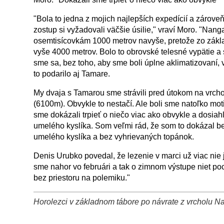
"Bola to jedna z mojich najlepších expedícií a zároveň 
zostup si vyžadovali väčšie úsilie," vraví Moro. "Nan
osemtisícovkám 1000 metrov navyše, pretože zo zákla
vyše 4000 metrov. Bolo to obrovské telesné vypätie 
sme sa, bez toho, aby sme boli úplne aklimatizovaní, 
to podarilo aj Tamare.
My dvaja s Tamarou sme strávili pred útokom na vrcho
(6100m). Obvykle to nestačí. Ale boli sme natoľko mot
sme dokázali trpieť o niečo viac ako obvykle a dosiahl
umelého kyslíka. Som veľmi rád, že som to dokázal be
umelého kyslíka a bez vyhrievaných topánok.
Denis Urubko povedal, že lezenie v marci už viac nie 
sme nahor vo februári a tak o zimnom výstupe niet poc
bez priestoru na polemiku."
Horolezci v základnom tábore po návrate z vrcholu Na
+
−
⛶