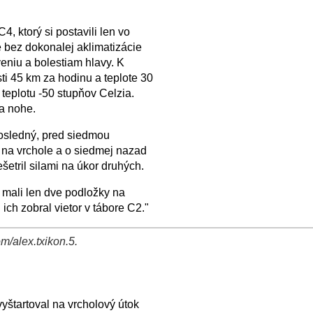
4, ktorý si postavili len vo
e bez dokonalej aklimatizácie
eniu a bolestiam hlavy. K
osti 45 km za hodinu a teplote 30
teplotu -50 stupňov Celzia.
a nohe.
posledný, pred siedmou
i na vrchole a o siedmej nazad
ešetril silami na úkor druhých.
 mali len dve podložky na
ich zobral vietor v tábore C2."
m/alex.txikon.5.
yštartoval na vrcholový útok