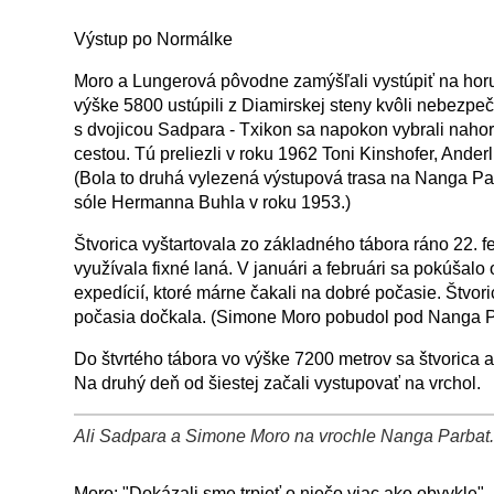
+
−
⛶
Výstup po Normálke
Moro a Lungerová pôvodne zamýšľali vystúpiť na hor
výške 5800 ustúpili z Diamirskej steny kvôli nebezpe
s dvojicou Sadpara - Txikon sa napokon vybrali nahor
cestou. Tú preliezli v roku 1962 Toni Kinshofer, Ander
(Bola to druhá vylezená výstupová trasa na Nanga P
sóle Hermanna Buhla v roku 1953.)
Štvorica vyštartovala zo základného tábora ráno 22. fe
využívala fixné laná. V januári a februári sa pokúšalo
expedícií, ktoré márne čakali na dobré počasie. Štvo
počasia dočkala. (Simone Moro pobudol pod Nanga P
Do štvrtého tábora vo výške 7200 metrov sa štvorica al
Na druhý deň od šiestej začali vystupovať na vrchol.
Ali Sadpara a Simone Moro na vrochle Nanga Parbat. A
+
−
⛶
Moro: "Dokázali sme trpieť o niečo viac ako obvykle"