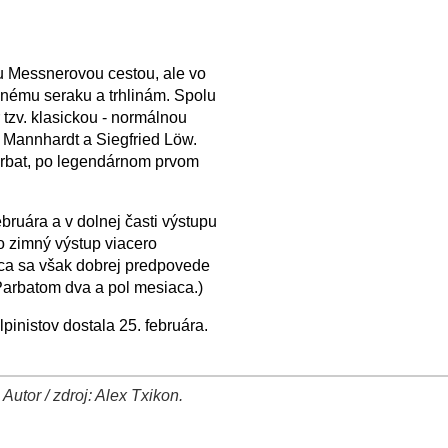
u Messnerovou cestou, ale vo
čnému seraku a trhlinám. Spolu
 tzv. klasickou - normálnou
l Mannhardt a Siegfried Löw.
arbat, po legendárnom prvom
bruára a v dolnej časti výstupu
 o zimný výstup viacero
rica sa však dobrej predpovede
arbatom dva a pol mesiaca.)
pinistov dostala 25. februára.
utor / zdroj: Alex Txikon.