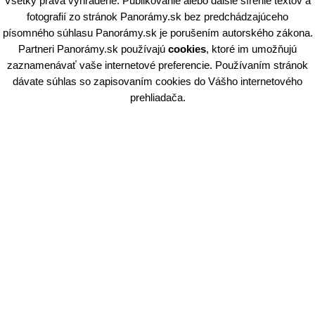
Všetky práva vyhradené. Publikovanie alebo dalšie šírenie textov a
fotografií zo stránok Panorámy.sk bez predchádzajúceho
písomného súhlasu Panorámy.sk je porušením autorského zákona.
Partneri Panorámy.sk používajú
cookies
, ktoré im umožňujú
zaznamenávať vaše internetové preferencie. Používaním stránok
dávate súhlas so zapisovaním cookies do Vášho internetového
prehliadača.