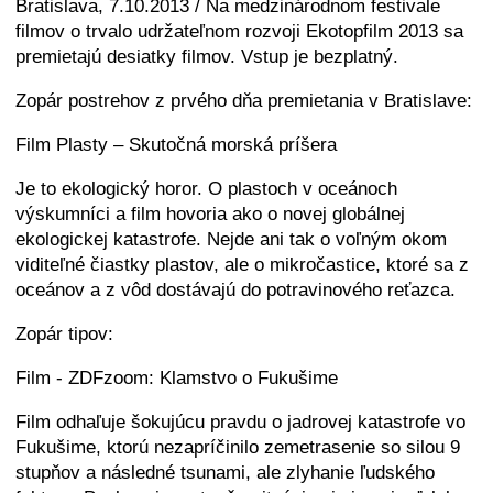
Bratislava, 7.10.2013 / Na medzinárodnom festivale
filmov o trvalo udržateľnom rozvoji Ekotopfilm 2013 sa
premietajú desiatky filmov. Vstup je bezplatný.
Zopár postrehov z prvého dňa premietania v Bratislave:
Film Plasty – Skutočná morská príšera
Je to ekologický horor. O plastoch v oceánoch
výskumníci a film hovoria ako o novej globálnej
ekologickej katastrofe. Nejde ani tak o voľným okom
viditeľné čiastky plastov, ale o mikročastice, ktoré sa z
oceánov a z vôd dostávajú do potravinového reťazca.
Zopár tipov:
Film - ZDFzoom: Klamstvo o Fukušime
Film odhaľuje šokujúcu pravdu o jadrovej katastrofe vo
Fukušime, ktorú nezapríčinilo zemetrasenie so silou 9
stupňov a následné tsunami, ale zlyhanie ľudského