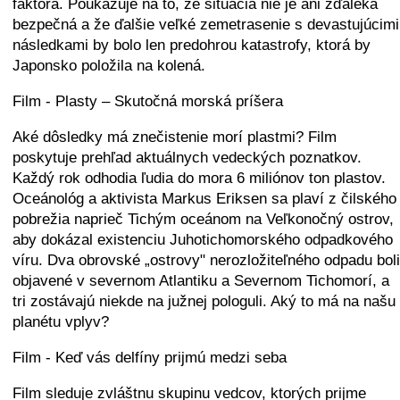
faktora. Poukazuje na to, že situácia nie je ani zďaleka
bezpečná a že ďalšie veľké zemetrasenie s devastujúcimi
následkami by bolo len predohrou katastrofy, ktorá by
Japonsko položila na kolená.
Film - Plasty – Skutočná morská príšera
Aké dôsledky má znečistenie morí plastmi? Film
poskytuje prehľad aktuálnych vedeckých poznatkov.
Každý rok odhodia ľudia do mora 6 miliónov ton plastov.
Oceánológ a aktivista Markus Eriksen sa plaví z čilského
pobrežia naprieč Tichým oceánom na Veľkonočný ostrov,
aby dokázal existenciu Juhotichomorského odpadkového
víru. Dva obrovské „ostrovy" nerozložiteľného odpadu boli
objavené v severnom Atlantiku a Severnom Tichomorí, a
tri zostávajú niekde na južnej pologuli. Aký to má na našu
planétu vplyv?
Film - Keď vás delfíny prijmú medzi seba
Film sleduje zvláštnu skupinu vedcov, ktorých prijme