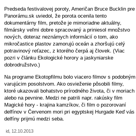
Predseda festivalovej poroty, Američan Bruce Bucklin pre
Panorámu.sk uviedol, že porota ocenila tento
dokumentárny film, pretože je mimoriadne aktuálny,
filmársky veľmi dobre spracovaný a priniesol množstvo
nových, doteraz neznámych informácií o tom, ako
mikročastice plastov zamorujú oceán a zhoršujú celý
potravinový reťazec, z ktorého čerpá aj človek. (Viac
pozri v článku Ekologické horory a jaskyniarske
dobrodružstvo.)
Na programe Ekotopfilmu bolo viacero filmov s podobným
varujúcim posolstvom. Ako osvieženie pôsobili filmy,
ktoré ukazovali bohatstvo prírodného života, či v moriach
alebo na pevnine. Medzi ne patrili napr. rakúsky film
Magické hory - krajina kamzíkov, či film o pozorovaní
delfínov v Červenom mori pri egyptskej Hurgade Keď vás
delfíny prijmú medzi seba.
id, 12.10.2013