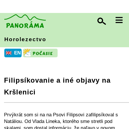
≡
Horolezectvo
EN
Filipsíkovanie a iné objavy na
Kršlenici
+
−
⛶
Prvýkrát som si na na Psovi Filipsovi zafilipsíkoval s
Natáliou. Od Vlada Lineka, ktorého sme stretli pod
skalami, som dostal informáciu, že naľavo v novom