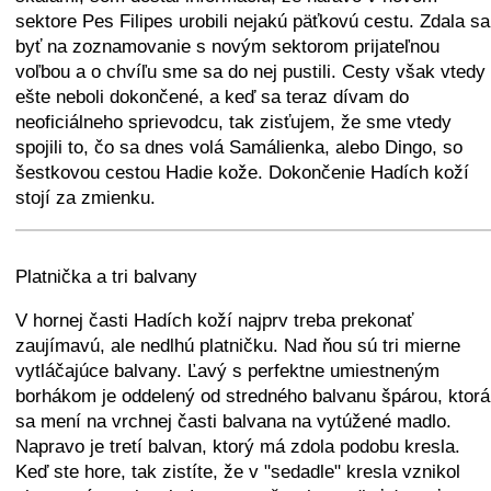
sektore Pes Filipes urobili nejakú päťkovú cestu. Zdala sa
byť na zoznamovanie s novým sektorom prijateľnou
voľbou a o chvíľu sme sa do nej pustili. Cesty však vtedy
ešte neboli dokončené, a keď sa teraz dívam do
neoficiálneho sprievodcu, tak zisťujem, že sme vtedy
spojili to, čo sa dnes volá Samálienka, alebo Dingo, so
šestkovou cestou Hadie kože. Dokončenie Hadích koží
stojí za zmienku.
+
−
⛶
Platnička a tri balvany
V hornej časti Hadích koží najprv treba prekonať
zaujímavú, ale nedlhú platničku. Nad ňou sú tri mierne
vytláčajúce balvany. Ľavý s perfektne umiestneným
borhákom je oddelený od stredného balvanu špárou, ktorá
sa mení na vrchnej časti balvana na vytúžené madlo.
Napravo je tretí balvan, ktorý má zdola podobu kresla.
Keď ste hore, tak zistíte, že v "sedadle" kresla vznikol