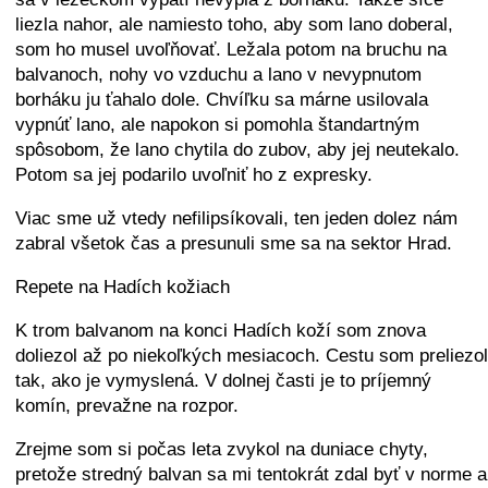
liezla nahor, ale namiesto toho, aby som lano doberal,
som ho musel uvoľňovať. Ležala potom na bruchu na
balvanoch, nohy vo vzduchu a lano v nevypnutom
borháku ju ťahalo dole. Chvíľku sa márne usilovala
vypnúť lano, ale napokon si pomohla štandartným
spôsobom, že lano chytila do zubov, aby jej neutekalo.
Potom sa jej podarilo uvoľniť ho z expresky.
Viac sme už vtedy nefilipsíkovali, ten jeden dolez nám
zabral všetok čas a presunuli sme sa na sektor Hrad.
Repete na Hadích kožiach
K trom balvanom na konci Hadích koží som znova
doliezol až po niekoľkých mesiacoch. Cestu som preliezol
tak, ako je vymyslená. V dolnej časti je to príjemný
komín, prevažne na rozpor.
Zrejme som si počas leta zvykol na duniace chyty,
pretože stredný balvan sa mi tentokrát zdal byť v norme a