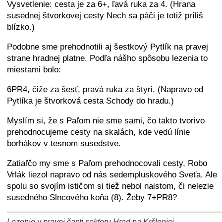
Vysvetlenie: cesta je za 6+, ľavá ruka za 4. (Hrana
susednej štvorkovej cesty Nech sa páči je totiž príliš
blízko.)
Podobne sme prehodnotili aj šestkový Pytlík na pravej
strane hradnej platne. Podľa nášho spôsobu lezenia to
miestami bolo:
6PR4, čiže za šesť, pravá ruka za štyri. (Napravo od
Pytlíka je štvorková cesta Schody do hradu.)
Myslím si, že s Paľom nie sme sami, čo takto tvorivo
prehodnocujeme cesty na skalách, kde vedú línie
borhákov v tesnom susedstve.
Zatiaľčo my sme s Paľom prehodnocovali cesty, Robo
Vrlák liezol napravo od nás sedempluskového Sveťa. Ale
spolu so svojím ističom si tiež nebol naistom, či nelezie
susedného Slncového koňa (8). Žeby 7+PR8?
Lezenie v pravej časti sektoru Hrad na Kršlenici.