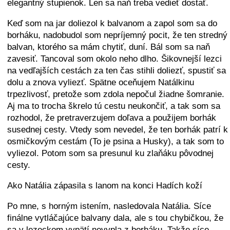
elegantný stupienok. Len sa naň treba vedieť dostať.
Keď som na jar doliezol k balvanom a zapol som sa do
borháku, nadobudol som nepríjemný pocit, že ten stredný
balvan, ktorého sa mám chytiť, duní. Bál som sa naň
zavesiť. Tancoval som okolo neho dlho. Šikovnejší lezci
na vedľajších cestách za ten čas stihli doliezť, spustiť sa
dolu a znova vyliezť. Spätne oceňujem Natálkinu
trpezlivosť, pretože som zdola nepočul žiadne šomranie.
Aj ma to trocha škrelo tú cestu neukončiť, a tak som sa
rozhodol, že pretraverzujem doľava a použijem borhák
susednej cesty. Vtedy som nevedel, že ten borhák patrí k
osmičkovým cestám (To je psina a Husky), a tak som to
vyliezol. Potom som sa presunul ku zlaňáku pôvodnej
cesty.
Ako Natália zápasila s lanom na konci Hadích koží
Po mne, s horným istením, nasledovala Natália. Síce
finálne vytláčajúce balvany dala, ale s tou chybičkou, že
sa v lezeckom vypätí nevypla z borháku. Takže síce