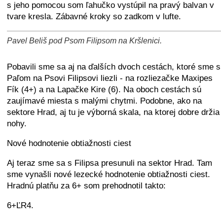
s jeho pomocou som ľahučko vystúpil na pravý balvan v
tvare kresla. Zábavné kroky so zadkom v lufte.
Pavel Beliš pod Psom Filipsom na Kršlenici.
+
−
⛶
Pobavili sme sa aj na ďalších dvoch cestách, ktoré sme s
Paľom na Psovi Filipsovi liezli - na rozliezačke Maxipes
Fík (4+) a na Lapačke Kire (6). Na oboch cestách sú
zaujímavé miesta s malými chytmi. Podobne, ako na
sektore Hrad, aj tu je výborná skala, na ktorej dobre držia
nohy.
Nové hodnotenie obtiažnosti ciest
Aj teraz sme sa s Filipsa presunuli na sektor Hrad. Tam
sme vynašli nové lezecké hodnotenie obtiažnosti ciest.
Hradnú platňu za 6+ som prehodnotil takto:
6+ĽR4.