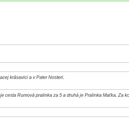
I
cej krásavici a v Pater Nosteri.
 je cesta Rumová pralinka za 5 a druhá je Pralinka Maťka. Za koľ