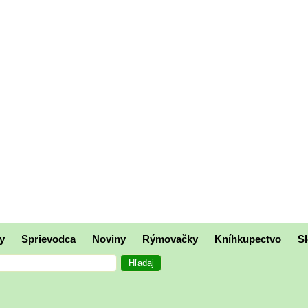
y
Sprievodca
Noviny
Rýmovačky
Kníhkupectvo
Sl