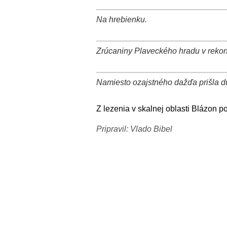
Na hrebienku.
+
−
⛶
Zrúcaniny Plaveckého hradu v rekonš
+
−
⛶
Namiesto ozajstného dažďa prišla d
+
−
⛶
Z lezenia v skalnej oblasti Blázon
Pripravil: Vlado Bibel