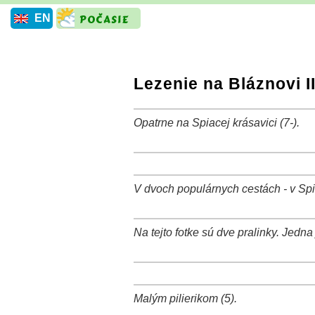
EN
Lezenie na Bláznovi I
Opatrne na Spiacej krásavici (7-).
+
−
⛶
+
−
⛶
V dvoch populárnych cestách - v Spia
+
−
⛶
Na tejto fotke sú dve pralinky. Jedna
+
−
⛶
+
−
⛶
Malým pilierikom (5).
+
−
⛶