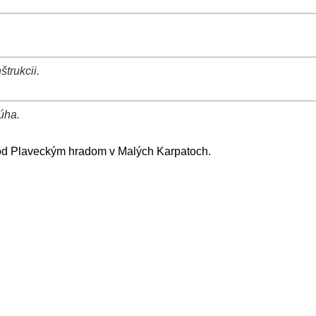
trukcii.
úha.
 pod Plaveckým hradom v Malých Karpatoch.