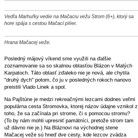
+
−
⛶
+
−
⛶
Vedľa Marhuľky vedie na Mačaciu vežu Strom (6+), ktorý sa
+
−
⛶
hore spája s cestou Mačací pilier.
Hrana Mačacej veže.
+
−
⛶
Posledný májový víkend sme využili na ďalšie
zoznamovanie sa so skalnou oblasťou Blázon v Malých
Karpatoch. Táto oblasť zďaleko nie je nová, ale chytila
"druhý dych" potom, čo ju v posledných rokoch nanovo
preistili Vlado Linek a spol.
Na Pajštúne je medzi rekreačnými lezcami dodnes veľmi
populárna cesta Stromovka, ktorej názov údajne vznikol z
toho, že sa začínala pri strome, či s pomocou stromu?
(To by nám mohli upresniť pamätníci, pretože strom tam
už dávno nie je.) Na Bláznovi na východnej stene
Mačacej veže sú hneď dve cesty, kde lezcov zvádza