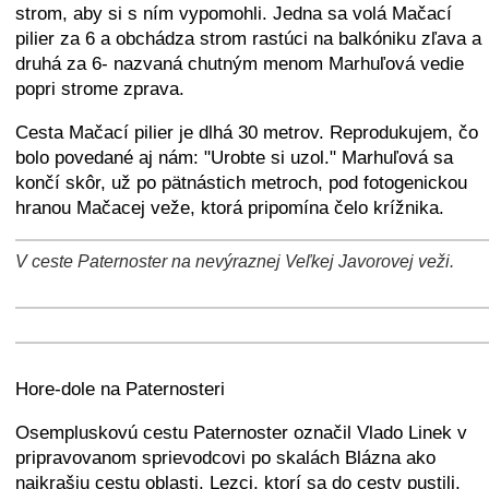
strom, aby si s ním vypomohli. Jedna sa volá Mačací
pilier za 6 a obchádza strom rastúci na balkóniku zľava a
druhá za 6- nazvaná chutným menom Marhuľová vedie
popri strome zprava.
Cesta Mačací pilier je dlhá 30 metrov. Reprodukujem, čo
bolo povedané aj nám: "Urobte si uzol." Marhuľová sa
končí skôr, už po pätnástich metroch, pod fotogenickou
hranou Mačacej veže, ktorá pripomína čelo krížnika.
V ceste Paternoster na nevýraznej Veľkej Javorovej veži.
+
−
⛶
+
−
⛶
+
−
⛶
Hore-dole na Paternosteri
Osempluskovú cestu Paternoster označil Vlado Linek v
pripravovanom sprievodcovi po skalách Blázna ako
najkrašiu cestu oblasti. Lezci, ktorí sa do cesty pustili,