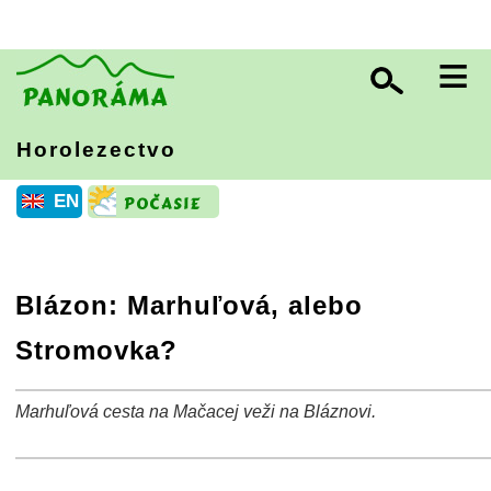
≡
Horolezectvo
EN
Blázon: Marhuľová, alebo
Stromovka?
Marhuľová cesta na Mačacej veži na Bláznovi.
+
−
⛶