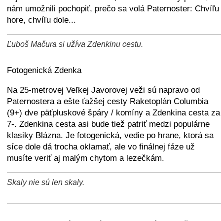
nám umožnili pochopiť, prečo sa volá Paternoster: Chvíľu
hore, chvíľu dole...
Ľuboš Mačura si užíva Zdenkinu cestu.
+
−
⛶
Fotogenická Zdenka
Na 25-metrovej Veľkej Javorovej veži sú napravo od
Paternostera a ešte ťažšej cesty Raketoplán Columbia
(9+) dve päťpluskové špáry / komíny a Zdenkina cesta za
7-. Zdenkina cesta asi bude tiež patriť medzi populárne
klasiky Blázna. Je fotogenická, vedie po hrane, ktorá sa
síce dole dá trocha oklamať, ale vo finálnej fáze už
musíte veriť aj malým chytom a lezečkám.
Skaly nie sú len skaly.
+
−
⛶