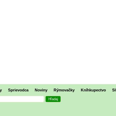
y
Sprievodca
Noviny
Rýmovačky
Kníhkupectvo
Sl