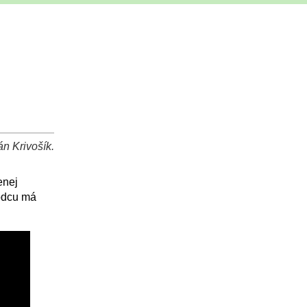
án Krivošík.
enej
vodcu má