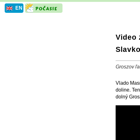
EN
Video 
Slavko
Groszov ľad
+
Vlado Masn
doline. Te
dolný Grosz