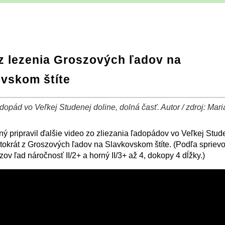
z lezenia Groszových ľadov na
vskom štíte
opád vo Veľkej Studenej doline, dolná časť. Autor / zdroj: Mari
−
⛶
ý pripravil ďalšie video zo zliezania ľadopádov vo Veľkej Stud
ntokrát z Groszových ľadov na Slavkovskom štíte. (Podľa sprie
ov ľad náročnosť II/2+ a horný II/3+ až 4, dokopy 4 dĺžky.)