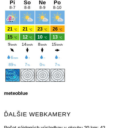
meteoblue
ĎALŠIE WEBKAMERY
Počet nájdených výsledkov v okruhu 20 km: 42.