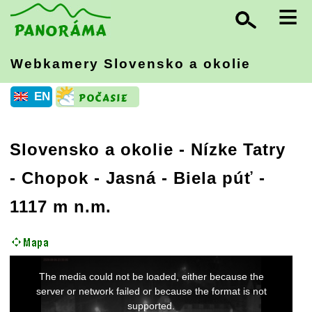
≡
Webkamery Slovensko
a okolie
EN
Slovensko a okolie
-
Nízke Tatry
- Chopok - Jasná - Biela púť -
1117 m n.m.
This
The media could not be loaded, either because the
is
a
server or network failed or because the format is not
modal
supported.
window.