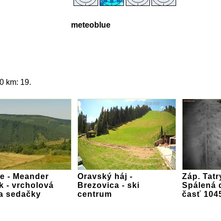
meteoblue
0 km: 19.
e - Meander
Oravský háj -
Záp. Tatr
k - vrcholová
Brezovica - ski
Spálená d
ca sedačky
centrum
časť 104