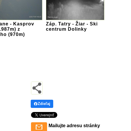
ane - Kasprov
Záp. Tatry - Žiar - Ski
1987m) z
centrum Dolinky
ého (970m)
Zdieľaj
Mailujte adresu stránky