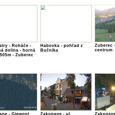
Zuberec 
atry - Roháče -
Habovka - pohľad z
centrum
á dolina - horná
Bučníka
1505m - Zuberec
ane - Giewont
Zakopane - ul.
Zakopane 