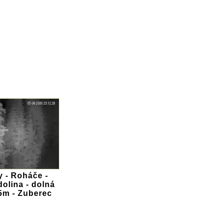
y - Roháče -
olina - dolná
5m - Zuberec