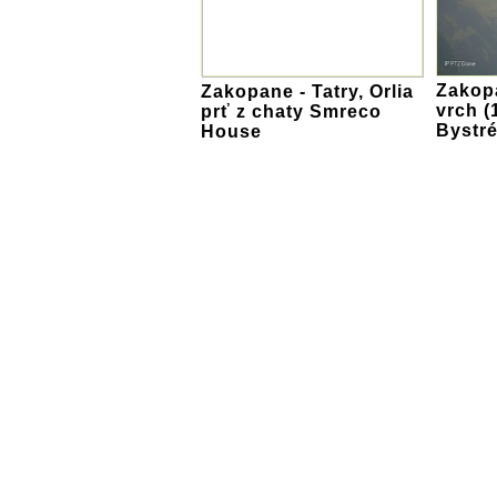
Zakop
Zakopane - Tatry, Orlia
vrch (
prť z chaty Smreco
Bystr
House