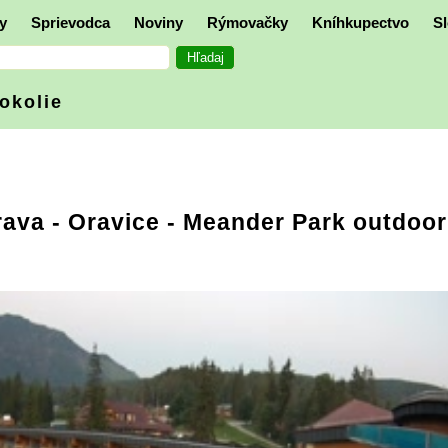
y
Sprievodca
Noviny
Rýmovačky
Kníhkupectvo
Sl
 okolie
rava
- Oravice - Meander Park outdoor