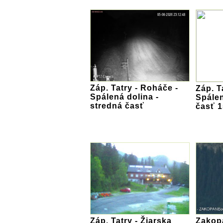
Záp. Tatry - Roháče -
Záp. T
Spálená dolina -
Spálen
stredná časť
časť 
Záp. Tatry - Žiarska
Zakop