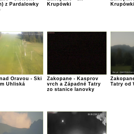
m) z Pardalowky
Krupówki
Krupówk
)
nad Oravou - Ski
Zakopane - Kasprov
Zakopane
um Uhliská
vrch a Západné Tatry
Tatry od 
zo stanice lanovky