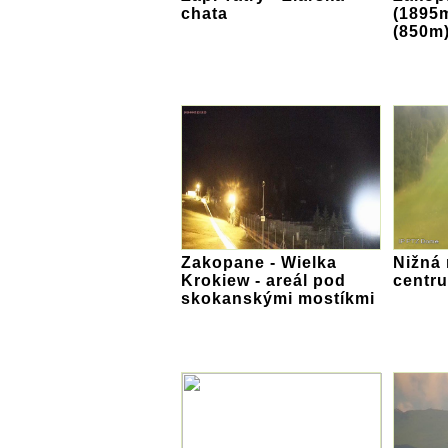
chata
(1895
(850m
Zakopane - Wielka
Nižná 
Krokiew - areál pod
centr
skokanskými mostíkmi