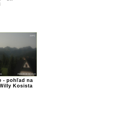
i
 - pohľad na
Willy Kosista