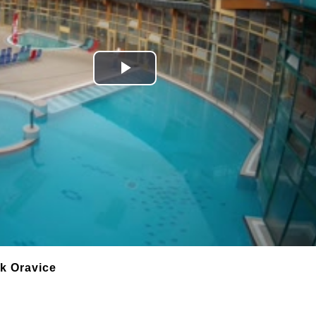
Play
Video
k Oravice