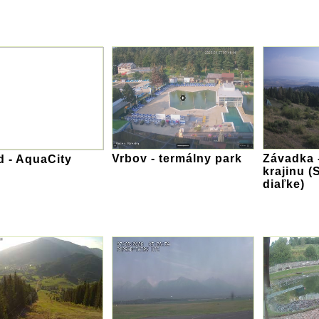
Vrbov - termálny park
Závadka 
d - AquaCity
krajinu (
diaľke)