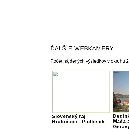
ĎALŠIE WEBKAMERY
Počet nájdených výsledkov v okruhu 2
Dedin
Slovenský raj -
Maša 
Hrabušice - Podlesok
Gerav