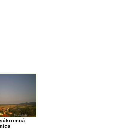
 súkromná
nica