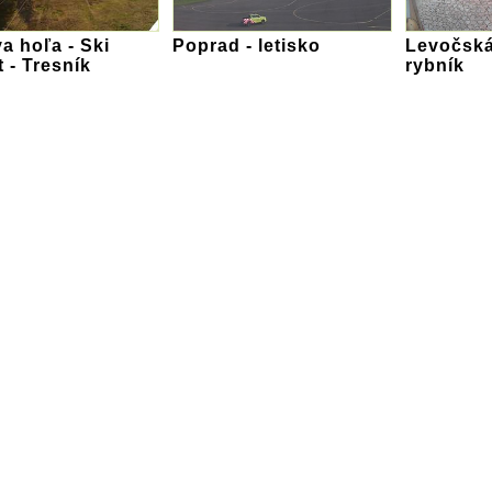
a hoľa - Ski
Poprad - letisko
Levočská
t - Tresník
rybník