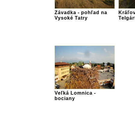
Závadka - pohľad na
Kráľov
Vysoké Tatry
Telgár
Veľká Lomnica -
bociany