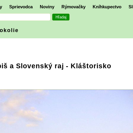
y
Sprievodca
Noviny
Rýmovačky
Kníhkupectvo
Sl
 okolie
iš a Slovenský raj
- Kláštorisko