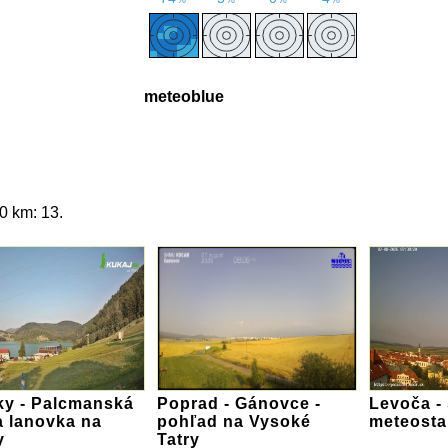
meteoblue
0 km: 13.
ky - Palcmanská
Poprad - Gánovce -
Levoča -
a lanovka na
pohľad na Vysoké
meteosta
y
Tatry