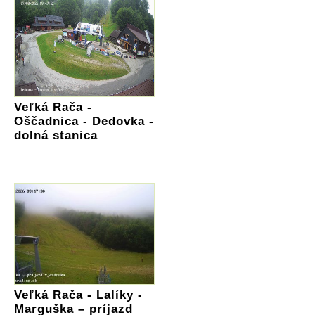
Veľká Rača -
Oščadnica - Dedovka -
dolná stanica
Veľká Rača - Lalíky -
Marguška – príjazd