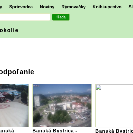
y
Sprievodca
Noviny
Rýmovačky
Kníhkupectvo
Sl
 okolie
Podpoľanie
anská
Banská Bystrica -
Banská Bystric