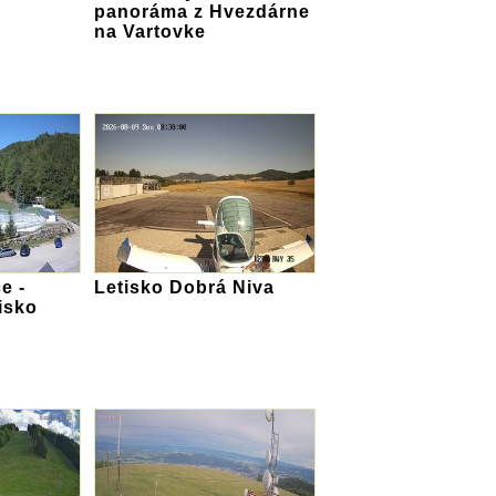
panoráma z Hvezdárne
na Vartovke
e -
Letisko Dobrá Niva
isko