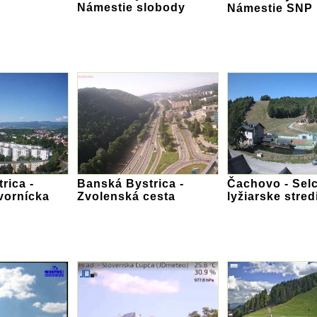
Námestie slobody
Námestie SNP
rica -
Banská Bystrica -
Čachovo - Selc
vornícka
Zvolenská cesta
lyžiarske stred