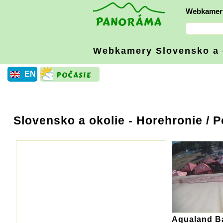
Webkamer
Webkamery Slovensko
a
EN
Slovensko a okolie
- Horehronie / 
Aqualand B