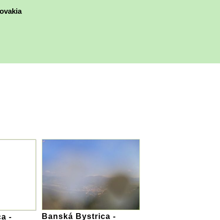
ovakia
Banská Bystrica -
a -