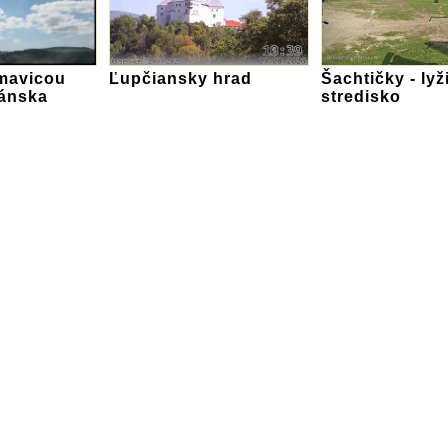
mavicou
Ľupčiansky hrad
Šachtičky - lyž
ánska
stredisko