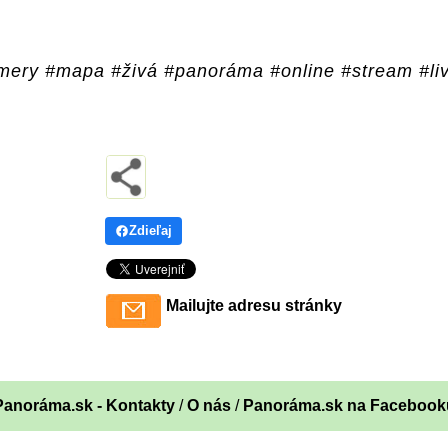
ery #mapa #živá #panoráma #online #stream #li
Zdieľaj
Mailujte adresu stránky
Panoráma.sk - Kontakty
/
O nás
/
Panoráma.sk na Facebook