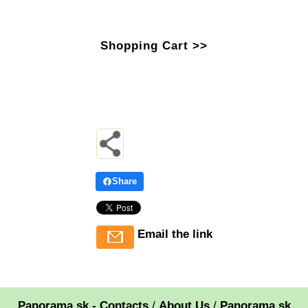
Shopping Cart >>
Share
Email the link
Panorama.sk - Contacts
/
About Us
/
Panorama.sk