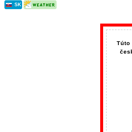
SK
Túto
čes