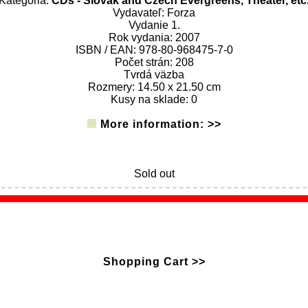
Kategória:
CDs - Slovak and Czech Evergreens, Theater, etc
Vydavateľ: Forza
Vydanie 1.
Rok vydania: 2007
ISBN / EAN: 978-80-968475-7-0
Počet strán: 208
Tvrdá väzba
Rozmery: 14.50 x 21.50 cm
Kusy na sklade: 0
More information: >>
Sold out
Shopping Cart >>