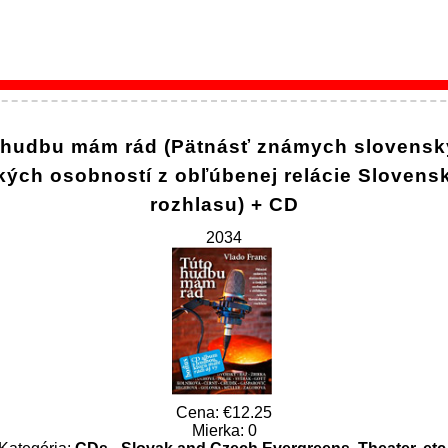
 hudbu mám rád (Pätnásť známych slovensk
kých osobností z obľúbenej relácie Slovens
rozhlasu) + CD
2034
Cena:
12.25
Mierka: 0