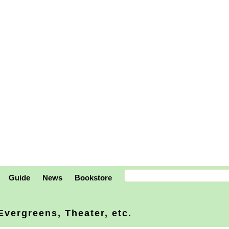
Guide
News
Bookstore
vergreens, Theater, etc.