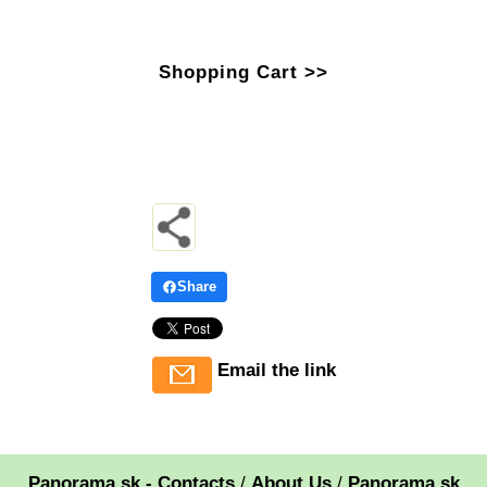
Shopping Cart >>
Share
Email the link
Panorama.sk - Contacts
/
About Us
/
Panorama.sk