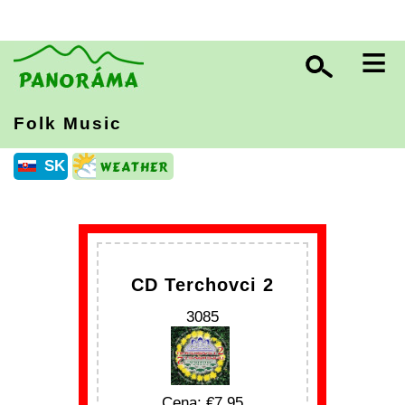
≡
Folk Music
SK
CD Terchovci 2
3085
Cena:
7.95