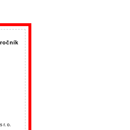
 ročník
 r. o.