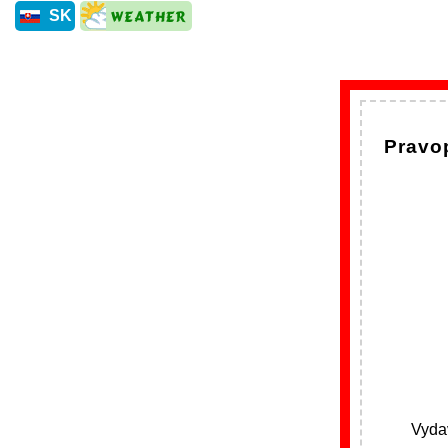
SK
Pravop
Vydav