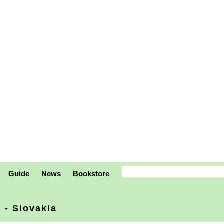
Guide
News
Bookstore
 - Slovakia