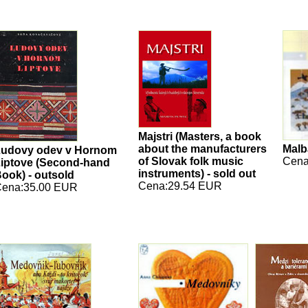
Majstri (Masters, a book
about the manufacturers
Malb
udovy odev v Hornom
of Slovak folk music
Cena
iptove (Second-hand
instruments) - sold out
ook) - outsold
Cena:29.54 EUR
ena:35.00 EUR