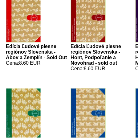
Edícia Ľudové piesne
Edícia Ľudové piesne
E
regiónov Slovenska -
regiónov Slovenska -
r
Abov a Zemplín - Sold Out
Hont, Podpoľanie a
H
Cena:8.60 EUR
Novohrad - sold out
M
Cena:8.60 EUR
C