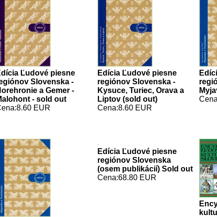
dícia Ľudové piesne
Edícia Ľudové piesne
Edíc
egiónov Slovenska -
regiónov Slovenska -
regi
orehronie a Gemer -
Kysuce, Turiec, Orava a
Myja
alohont - sold out
Liptov (sold out)
Cena
ena:8.60 EUR
Cena:8.60 EUR
Edícia Ľudové piesne
regiónov Slovenska
(osem publikácií) Sold out
Cena:68.80 EUR
Ency
kult