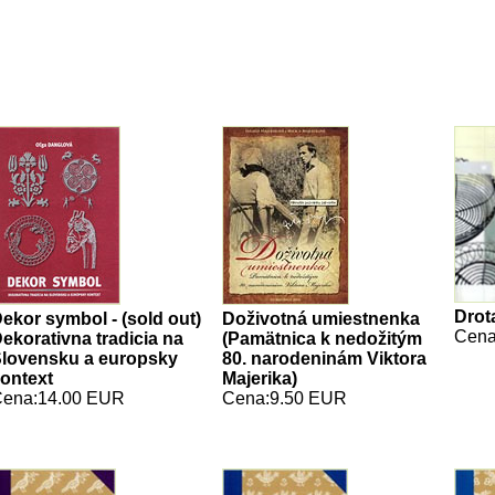
Drot
ekor symbol - (sold out)
Doživotná umiestnenka
Cena
ekorativna tradicia na
(Pamätnica k nedožitým
lovensku a europsky
80. narodeninám Viktora
ontext
Majerika)
ena:14.00 EUR
Cena:9.50 EUR