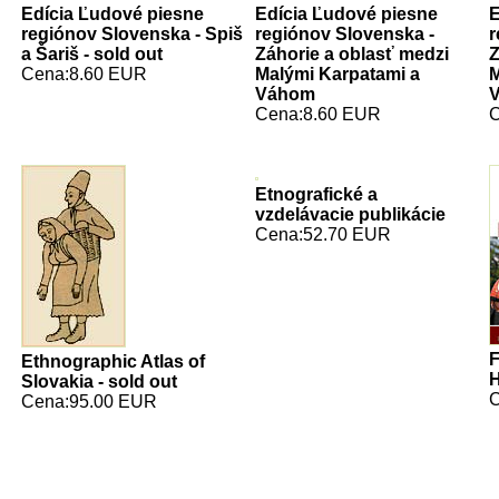
Edícia Ľudové piesne
Edícia Ľudové piesne
E
regiónov Slovenska - Spiš
regiónov Slovenska -
r
a Šariš - sold out
Záhorie a oblasť medzi
Z
Cena:8.60 EUR
Malými Karpatami a
M
Váhom
Cena:8.60 EUR
C
Etnografické a
vzdelávacie publikácie
Cena:52.70 EUR
F
Ethnographic Atlas of
H
Slovakia - sold out
C
Cena:95.00 EUR