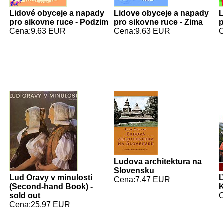
Lidové obyceje a napady
Lidove obyceje a napady
L
pro sikovne ruce - Podzim
pro sikovne ruce - Zima
p
Cena:9.63 EUR
Cena:9.63 EUR
C
Ludova architektura na
Slovensku
Lud Oravy v minulosti
Ľ
Cena:7.47 EUR
(Second-hand Book) -
K
sold out
C
Cena:25.97 EUR