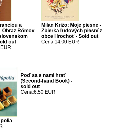
eranciou a
Milan Križo: Moje piesne -
 - Obraz Rómov
Zbierka ľudových piesní z
 slovenskom
obce Hrochoť - Sold out
Sold out
Cena:14.00 EUR
0 EUR
Poď sa s nami hrať
(Second-hand Book) -
sold out
Cena:6.50 EUR
upolia
UR