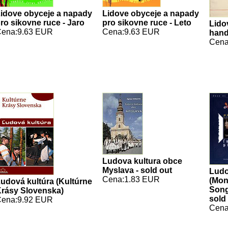
idove obyceje a napady
Lidove obyceje a napady
ro sikovne ruce - Jaro
pro sikovne ruce - Leto
Lido
ena:9.63 EUR
Cena:9.63 EUR
hand
Cena
Ludova kultura obce
Myslava - sold out
Ludo
Cena:1.83 EUR
(Mon
udová kultúra (Kultúrne
Song
rásy Slovenska)
sold
ena:9.92 EUR
Cena