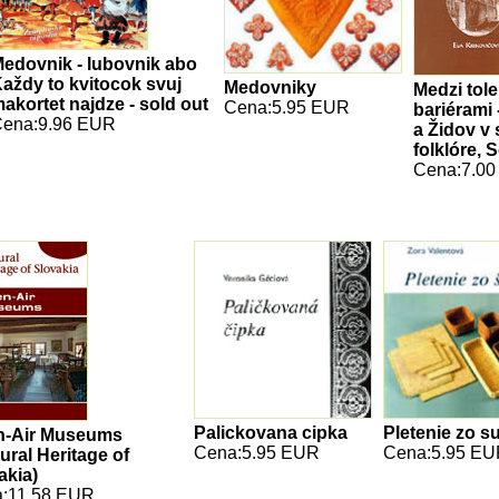
edovnik - lubovnik abo
aždy to kvitocok svuj
Medovniky
Medzi tol
akortet najdze - sold out
Cena:5.95 EUR
bariérami
ena:9.96 EUR
a Židov v
folklóre, 
Cena:7.0
Palickovana cipka
Pletenie zo s
n-Air Museums
Cena:5.95 EUR
Cena:5.95 E
tural Heritage of
akia)
:11.58 EUR