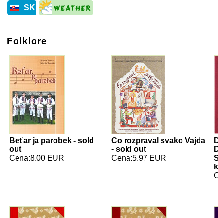
SK
Folklore
Beťar ja parobek - sold
Co rozpraval svako Vajda
D
out
- sold out
D
Cena:8.00 EUR
Cena:5.97 EUR
S
k
C