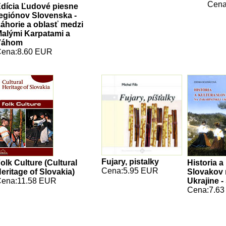
Cena
dícia Ľudové piesne
egiónov Slovenska -
áhorie a oblasť medzi
alými Karpatami a
Váhom
ena:8.60 EUR
Fujary, pistalky
olk Culture (Cultural
Historia a
Cena:5.95 EUR
eritage of Slovakia)
Slovakov 
ena:11.58 EUR
Ukrajine -
Cena:7.6