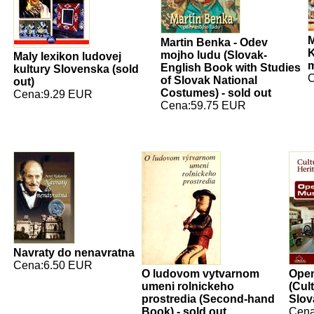
M
Martin Benka - Odev
K
mojho ludu (Slovak-
Maly lexikon ludovej
m
English Book with Studies
kultury Slovenska (sold
C
of Slovak National
out)
Costumes) - sold out
Cena:9.29 EUR
Cena:59.75 EUR
Navraty do nenavratna
Cena:6.50 EUR
O ludovom vytvarnom
Ope
umeni rolnickeho
(Cul
prostredia (Second-hand
Slov
Book) - sold out
Cena