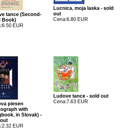
Lucnica, moja laska - sold
out
ve tance (Second-
Cena:6.80 EUR
 Book)
:6.50 EUR
Ludove tance - sold out
Cena:7.63 EUR
va piesen
ograph with
book, in Slovak) -
 out
:2.32 EUR