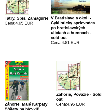
V Bratislave a okoli -
Tatry, Spis, Zamagurie
Cyklisticky sprievodca
Cena:4.95 EUR
po bratislavských
uliciach a humnach -
sold out
Cena:4.81 EUR
Zahorie, Povazie - Sold
out
Záhorie, Malé Karpaty
Cena:4.95 EUR
(Výlety na bicykli)