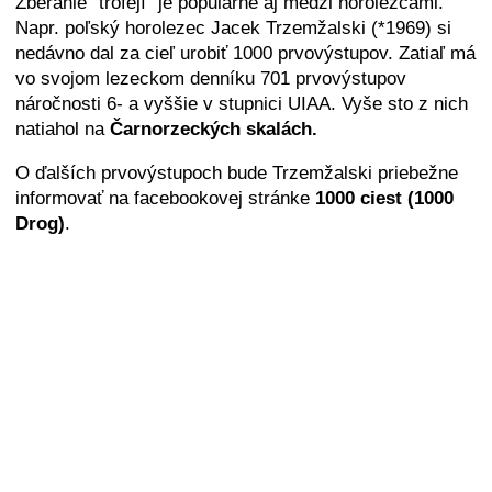
Zberanie "trofejí" je populárne aj medzi horolezcami.
Napr. poľský horolezec Jacek Trzemžalski (*1969) si
nedávno dal za cieľ urobiť 1000 prvovýstupov. Zatiaľ má
vo svojom lezeckom denníku 701 prvovýstupov
náročnosti 6- a vyššie v stupnici UIAA. Vyše sto z nich
natiahol na
Čarnorzeckých skalách.
O ďalších prvovýstupoch bude Trzemžalski priebežne
informovať na facebookovej stránke
1000 ciest (1000
Drog)
.