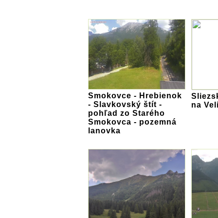
Smokovce - Hrebienok
Sliezs
- Slavkovský štít -
na Vel
pohľad zo Starého
Smokovca - pozemná
lanovka