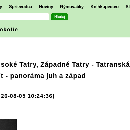
y
Sprievodca
Noviny
Rýmovačky
Kníhkupectvo
Sl
 okolie
soké Tatry, Západné Tatry
- Tatranská
t - panoráma juh a západ
026-08-05 10:24:36)