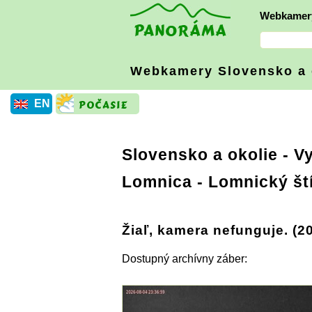
Webkamer
Webkamery Slovensko
a
EN
Slovensko a okolie
-
Vy
Lomnica - Lomnický ští
Žiaľ, kamera nefunguje. (2
Dostupný archívny záber: