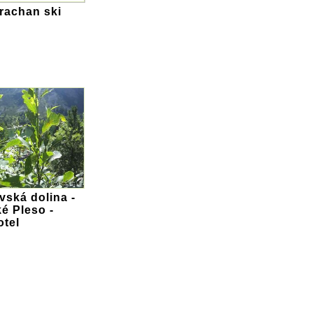
trachan ski
ská dolina -
é Pleso -
otel