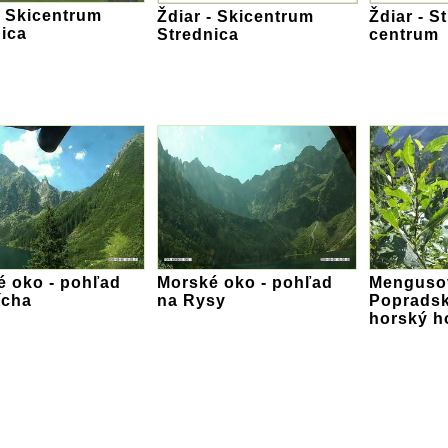
- Skicentrum
Ždiar - Skicentrum
Ždiar - S
ica
Strednica
centrum
é oko - pohľad
Morské oko - pohľad
Mengusov
ícha
na Rysy
Popradsk
horský h