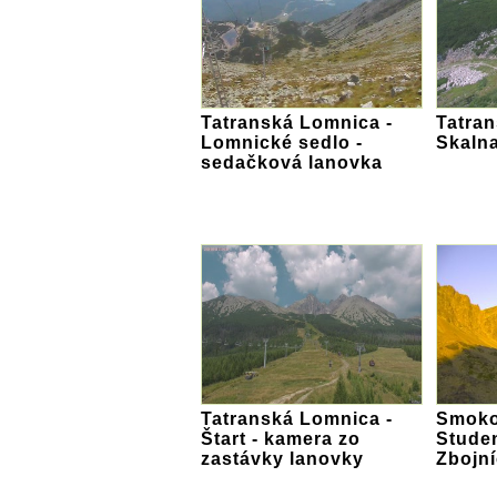
Tatranská Lomnica -
Tatran
Lomnické sedlo -
Skalna
sedačková lanovka
Tatranská Lomnica -
Smoko
Štart - kamera zo
Studen
zastávky lanovky
Zbojní