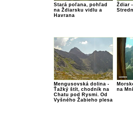
Stará poľana, pohľad
Ždiar 
na Ždiarsku vidlu a
Stredn
Havrana
Mengusovská dolina -
Morsk
Ťažký štít, chodník na
na Mn
Chatu pod Rysmi. Od
Vyšného Žabieho plesa