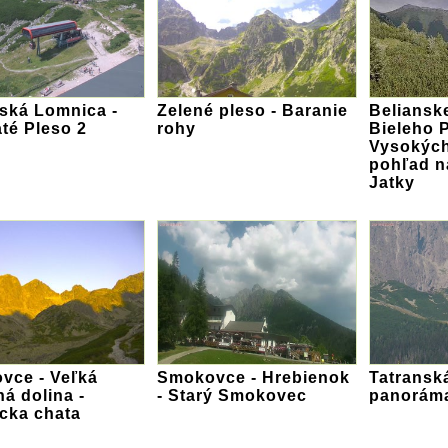
ská Lomnica -
Zelené pleso - Baranie
Beliansk
té Pleso 2
rohy
Bieleho 
Vysokých
pohľad n
Jatky
vce - Veľká
Smokovce - Hrebienok
Tatransk
á dolina -
- Starý Smokovec
panorám
cka chata