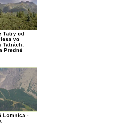
e Tatry od
Plesa vo
 Tatrách,
a Predné
á Lomnica -
a