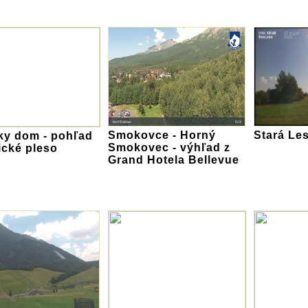
Smokovce - Horný
Stará Le
ky dom - pohľad
Smokovec - výhľad z
ické pleso
Grand Hotela Bellevue