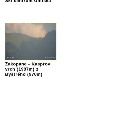
Ski centrum Uhliská
Zakopane - Kasprov
vrch (1987m) z
Bystrého (970m)