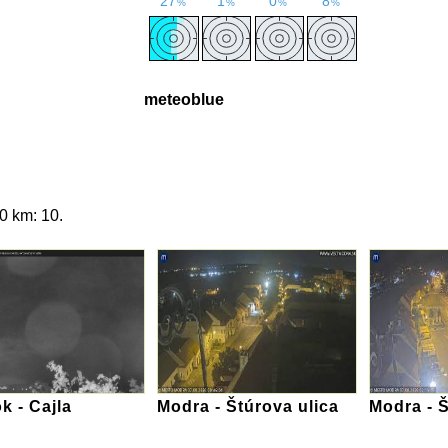
meteoblue
0 km: 10.
k - Cajla
Modra - Štúrova ulica
Modra - Š