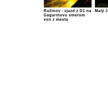
Ružinov - zjazd z D1 na
Malý 
Gagarinovu smerom
von z mesta