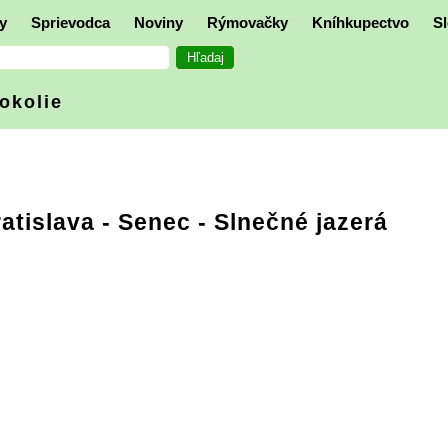
y
Sprievodca
Noviny
Rýmovačky
Kníhkupectvo
Sl
 okolie
atislava
- Senec - Slnečné jazerá