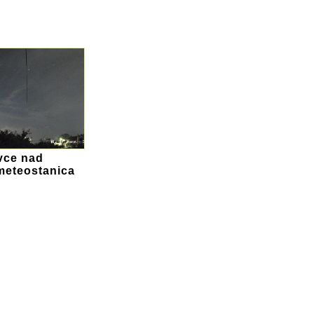
vce nad
meteostanica