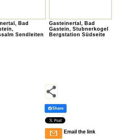
nertal, Bad
Gasteinertal, Bad
tein,
Gastein, Stubnerkogel
ssalm Sendleiten
Bergstation Südseite
Share
Email the link