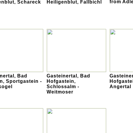
from Adl
enblut, Schareck
Heiligenblut, Fallbichl
nertal, Bad
Gasteinertal, Bad
Gasteiner
n, Sportgastein -
Hofgastein,
Hofgaste
kogel
Schlossalm -
Angertal
Weitmoser