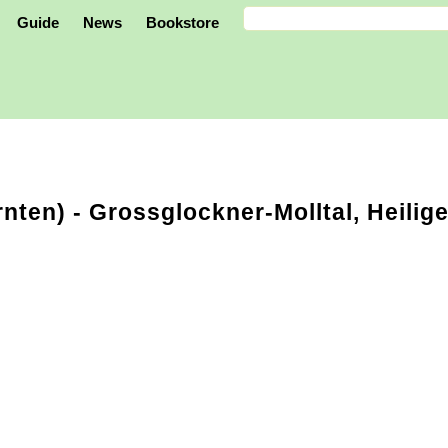
Guide
News
Bookstore
rnten)
- Grossglockner-Molltal, Heilige
n