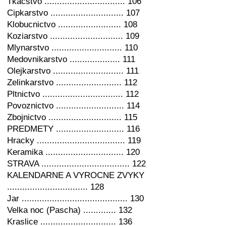
Tkacstvo ................................ 106
Cipkarstvo ............................. 107
Klobucnictvo ......................... 108
Koziarstvo ............................. 109
Mlynarstvo ............................ 110
Medovnikarstvo .................... 111
Olejkarstvo ............................ 111
Zelinkarstvo .......................... 112
Pltnictvo ................................ 112
Povoznictvo ........................... 114
Zbojnictvo ............................. 115
PREDMETY ........................... 116
Hracky ................................... 119
Keramika ............................... 120
STRAVA ................................... 122
KALENDARNE A VYROCNE ZVYKY
................................ 128
Jar .......................................... 130
Velka noc (Pascha) ............. 132
Kraslice .............................. 136