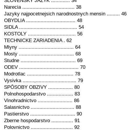
SLOVENSKY JAZYK ............. 34
Narecia .................................... 38
Jazyky najpocetnejsich narodnostnych mensin ......... 46
OBYDLIA .................................. 48
SIDLA ........................................ 54
KOSTOLY ................................. 56
TECHNICKE ZARIADENIA . 62
Mlyny ...................................... 64
Mosty ...................................... 68
Studne ...................................... 69
ODEV ......................................... 70
Modrotlac ................................ 78
Vysivka ........,............................ 79
SPÔSOBY OBZIVY ................. 80
Polnohospodarstvo .................. 83
Vinohradnictvo ........................ 86
Salasnictvo .............................. 88
Pastierstvo ............................... 90
Zberne hospodarstvo ............... 91
Polovnictvo ............................. 92