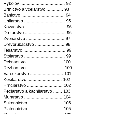
Rybolov ................................... 92
Brtnictvo a vcelarstvo ............. 93
Banictvo .................................. 94
Uhliarstvo ................................ 95
Kovacstvo ................................ 96
Drotarstvo ................................ 96
Zvonarstvo .............................. 97
Drevorubacstvo ....................... 98
Tesarstvo ................................. 99
Stolarstvo ................................ 99
Debnarstvo ............................ 100
Rezbarstvo ............................. 100
Vareskarstvo .......................... 101
Kosikarstvo ........................... 102
Hrnciarstvo ............................ 102
Peciarstvo a kachliarstvo ....... 103
Murarstvo .............................. 104
Sukennictvo ........................... 105
Platennictvo ........................... 105