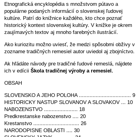
Etnografická encyklopédia s množstvom pútavo a
populárne podaných informácií o slovenskej ľudovej
kultúre. Patrí do knižnice každého, kto chce poznať
historický kontext slovenskej kultúry. V knižke je okrem
zaujímavých textov aj mnoho farebných ilustrácií.
Ako kuriozitu možno uviesť, že medzi spôsobmi obživy v
zozname tradičných remesiel autor uviedol aj zbojníctvo.
Ak hľádáte návody pre tradičné ľudové remeslá, nájdete
ich v edícii
Škola tradičnej výroby a remesiel.
OBSAH
SLOVENSKO A JEHO POLOHA .................................. 9
HISTORICKY NASTUP SLOVANOV A SLOVAKOV ... 10
NABOZENSTVO ...................... 18
Predkrestanske nabozenstvo .... 20
Krestanstvo .............................. 26
NARODOPISNE OBLASTI .... 30