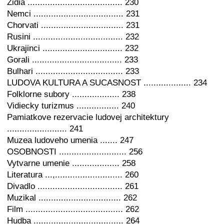
Zidia ...................................... 230
Nemci .................................... 231
Chorvati ................................. 231
Rusini .................................... 232
Ukrajinci ................................ 232
Gorali .................................... 233
Bulhari ................................... 233
LUDOVA KULTURA A SUCASNOST ................... 234
Folklorne subory ................... 238
Vidiecky turizmus ................. 240
Pamiatkove rezervacie ludovej architektury
........................ 241
Muzea ludoveho umenia ....... 247
OSOBNOSTI ........................... 256
Vytvarne umenie ................... 258
Literatura ...,........................... 260
Divadlo .................................. 261
Muzikal ................................. 262
Film ....................................... 262
Hudba .................................... 264