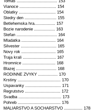
Tomas ................................. 153
Vianoce .............................. 154
Oblatky .............................. 154
Stedry den .......................... 155
Betlehemska hra................. 157
Bozie narodenie ................. 163
Stefan ................................. 164
Mladatka ............................ 164
Silvester ............................. 165
Novy rok ............................ 165
Traja krali ........................... 167
Hromnice ........................... 168
Blazej ................................. 168
RODINNE ZVYKY ................ 170
Krstiny ................................... 170
Uspavanky ............................. 171
Regrutstvo ............................. 172
Svadba ................................... 173
Pohreb ................................... 176
MALIARSTVO A SOCHARSTVO ............... 178