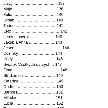
Juraj .................................... 137
Maje ................................... 138
Zofia ................................... 140
Urban ................................. 140
Turice ................................. 141
Leto ....................................... 142
Letny slnovrat .................... 143
Jakub a Anna ..................... 143
Jesen ...................................... 144
Dozinky ............................. 144
Hody .................................. 146
Sviatok Vsetkych svätych .. 147
Zima ...................................... 148
Stridzie dni ......................... 149
Katarina .............................. 149
Ondrej ................................ 150
Barbora .............................. 151
Mikulas .............................. 151
Lucia .................................. 152