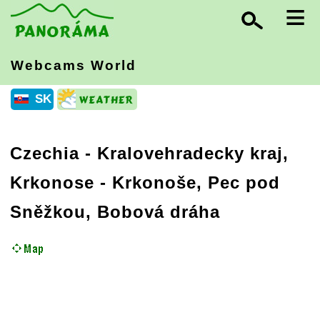
≡
Webcams World
SK
Czechia
-
Kralovehradecky kraj,
Krkonose
- Krkonoše, Pec pod
Sněžkou, Bobová dráha