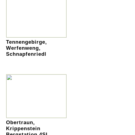
Tennengebirge,
Werfenweng,
Schnapfenriedl
Obertraun,
Krippenstein
Bergstation 4SL