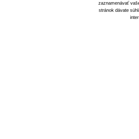
zaznamenávať vaše 
stránok dávate súh
inte