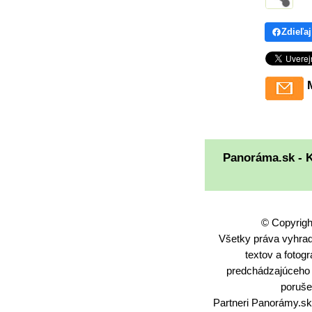
Zdieľaj
Panoráma.sk - 
© Copyrigh
Všetky práva vyhrade
textov a fotog
predchádzajúceho
poruše
Partneri Panorámy.sk