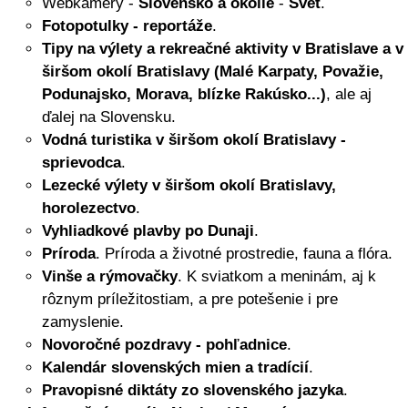
Webkamery -
Slovensko a okolie
-
Svet
.
Fotopotulky - reportáže
.
Tipy na výlety a rekreačné aktivity v Bratislave a v
širšom okolí Bratislavy (Malé Karpaty, Považie,
Podunajsko, Morava, blízke Rakúsko...)
, ale aj
ďalej na Slovensku.
Vodná turistika v širšom okolí Bratislavy -
sprievodca
.
Lezecké výlety v širšom okolí Bratislavy,
horolezectvo
.
Vyhliadkové plavby po Dunaji
.
Príroda
. Príroda a životné prostredie, fauna a flóra.
Vinše a rýmovačky
. K sviatkom a meninám, aj k
rôznym príležitostiam, a pre potešenie i pre
zamyslenie.
Novoročné pozdravy - pohľadnice
.
Kalendár slovenských mien a tradícií
.
Pravopisné diktáty zo slovenského jazyka
.