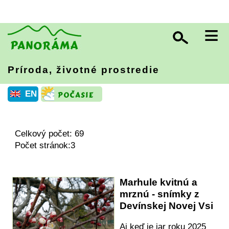
≡
Príroda, životné prostredie
EN
Celkový počet: 69
Počet stránok:3
Marhule kvitnú a
mrznú - snímky z
Devínskej Novej Vsi
Aj keď je jar roku 2025