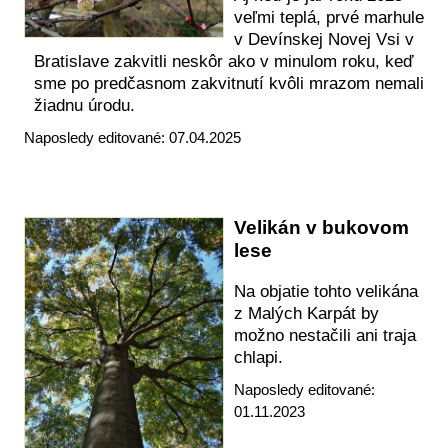
veľmi teplá, prvé marhule
v Devínskej Novej Vsi v
Bratislave zakvitli neskôr ako v minulom roku, keď
sme po predčasnom zakvitnutí kvôli mrazom nemali
žiadnu úrodu.
Naposledy editované: 07.04.2025
Velikán v bukovom
lese
Na objatie tohto velikána
z Malých Karpát by
možno nestačili ani traja
chlapi.
Naposledy editované:
01.11.2023