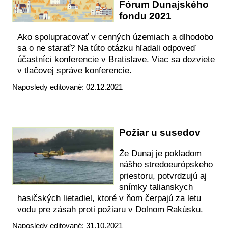
Fórum Dunajského
fondu 2021
Ako spolupracovať v cenných územiach a dlhodobo
sa o ne starať? Na túto otázku hľadali odpoveď
účastníci konferencie v Bratislave. Viac sa dozviete
v tlačovej správe konferencie.
Naposledy editované: 02.12.2021
Požiar u susedov
Že Dunaj je pokladom
nášho stredoeurópskeho
priestoru, potvrdzujú aj
snímky talianskych
hasičských lietadiel, ktoré v ňom čerpajú za letu
vodu pre zásah proti požiaru v Dolnom Rakúsku.
Naposledy editované: 31.10.2021