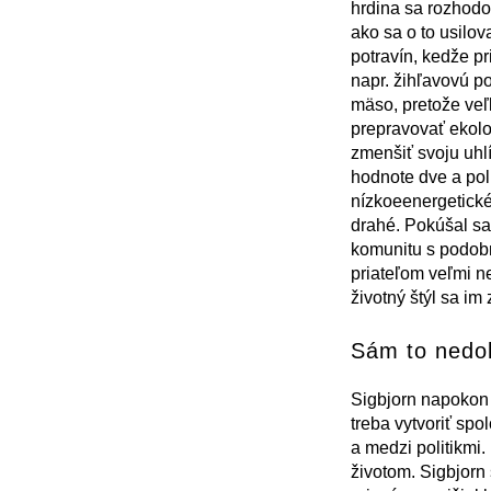
hrdina sa rozhodo
ako sa o to usilov
potravín, kedže pr
napr. žihľavovú po
mäso, pretože veľ
prepravovať ekolog
zmenšiť svoju uhlí
hodnote dve a pol
nízkoeenergetické
drahé. Pokúšal sa 
komunitu s podobn
priateľom veľmi ne
životný štýl sa im
Sám to nedo
Sigbjorn napokon d
treba vytvoriť spo
a medzi politikmi.
životom. Sigbjorn 