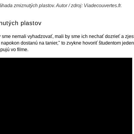
hada zmiznutých plastov. Autor / zdroj: Viadecouvertes.fr.
utých plastov
y sme nemali vyhadzovať, mali by sme ich nechať dozrieť a zjes
 napokon dostanú na tanier," to zvykne hovoriť študentom jeden
pujú vo filme.