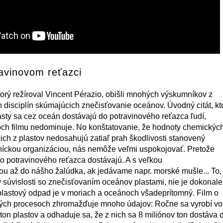
ravinovom reťazci
torý režíroval Vincent Pérazio, obišli mnohých výskumníkov z
 disciplín skúmajúcich znečisťovanie oceánov. Úvodný citát, kt
asty sa cez oceán dostávajú do potravinového reťazca ľudí,
och filmu nedominuje. No konštatovanie, že hodnoty chemickýc
ich z plastov nedosahujú zatiaľ prah škodlivosti stanovený
íckou organizáciou, nás nemôže veľmi uspokojovať. Pretože
do potravinového reťazca dostávajú. A s veľkou
 až do nášho žalúdka, ak jedávame napr. morské mušle... To,
v súvislosti so znečisťovaním oceánov plastami, nie je dokonale
lastový odpad je v moriach a oceánoch všadeprítomný. Film o
ckých procesoch zhromažďuje mnoho údajov: Ročne sa vyrobí vo
ton plastov a odhaduje sa, že z nich sa 8 miliónov ton dostáva 