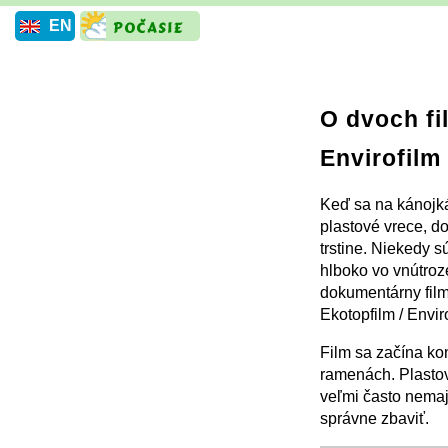
EN
O dvoch fi
Envirofilm
Keď sa na kánojká
plastové vrece, d
trstine. Niekedy sú
hlboko vo vnútroz
dokumentárny film
Ekotopfilm / Envir
Film sa začína ko
ramenách. Plastov
veľmi často nemaj
správne zbaviť.