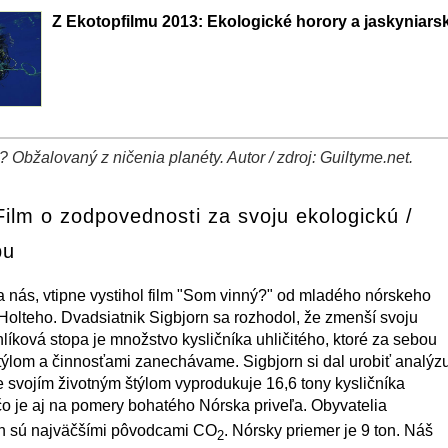
Z Ekotopfilmu 2013: Ekologické horory a jaskyniar
 Obžalovaný z ničenia planéty. Autor / zdroj: Guiltyme.net.
ilm o zodpovednosti za svoju ekologickú /
pu
a nás, vtipne vystihol film "Som vinný?" od mladého nórskeho
 Holteho. Dvadsiatnik Sigbjorn sa rozhodol, že zmenší svoju
líková stopa je množstvo kysličníka uhličitého, ktoré za sebou
týlom a činnosťami zanechávame. Sigbjorn si dal urobiť analýz
e svojím životným štýlom vyprodukuje 16,6 tony kysličníka
 čo je aj na pomery bohatého Nórska priveľa. Obyvatelia
ín sú najväčšími pôvodcami CO
. Nórsky priemer je 9 ton. Náš
2