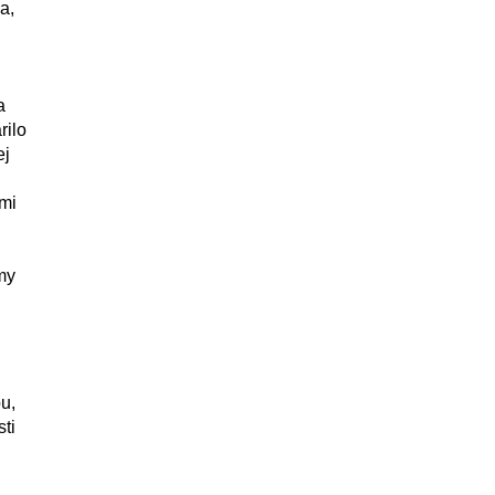
a,
a
rilo
ej
mi
my
u,
ti