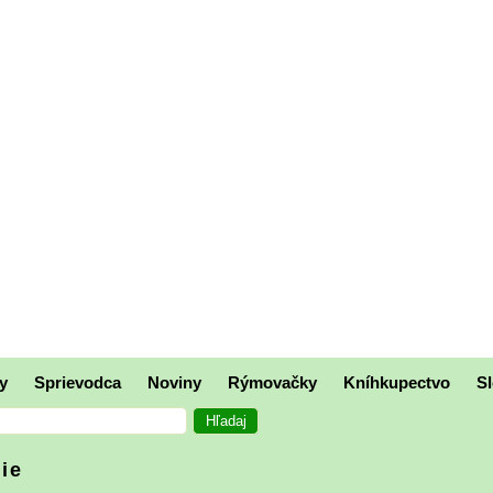
y
Sprievodca
Noviny
Rýmovačky
Kníhkupectvo
Sl
die