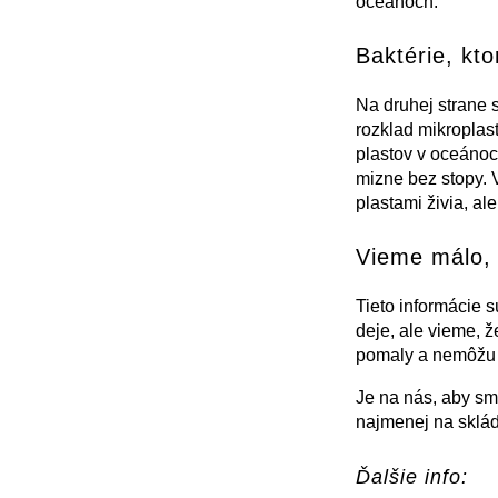
oceánoch.
Baktérie, kto
Na druhej strane s
rozklad mikroplast
plastov v oceánoch
mizne bez stopy. 
plastami živia, ale
Vieme málo, 
Tieto informácie s
deje, ale vieme, ž
pomaly a nemôžu z
Je na nás, aby sme
najmenej na sklá
Ďalšie info: