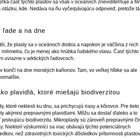
ľká časť týchto plastov sa však v oceánoch zneviditeľňuje a fil
 otázku, kde. Nedáva na ňu vyčerpávajúcu odpoveď, pretože tá
v ľade a na dne
ili, že plasty sa v oceánoch drobia a napokon je väčšina z nich
y milimetra, čo je menej ako hrúbka ľudského vlasu. Časť týchto
m uviazne v arktických ľadovcoch.
ov končí na dne morských kaňonov. Tam, vo veľkej hĺbke sa ale
 pomalšie.
ko plavidlá, ktoré miešajú biodiverzitou
y, ktoré neklesli ku dnu, sa prichycujú riasy a kôrovce. Pre tieto
ty akýmisi prepravnými plavidlami. Môžu sa dostať ďaleko a to
jestvujúcu biodiverzitu. Mikroplasty sú zároveň prepravnými čl
y. Niektorí výskumníci sa viac obávajú týchto potenciálnych
edkov, než zdravotných toxických dôsledkov prítomnosti plastov