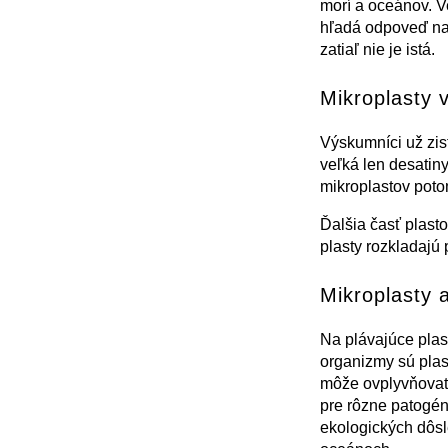
morí a oceánov. Ve
hľadá odpoveď na
zatiaľ nie je istá.
Mikroplasty 
Výskumníci už zist
veľká len desatin
mikroplastov poto
Ďalšia časť plast
plasty rozkladajú
Mikroplasty a
Na plávajúce plast
organizmy sú plas
môže ovplyvňovať 
pre rôzne patogén
ekologických dôsl