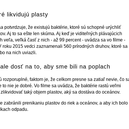
ré likvidujú plasty
a potvrdzuje, že existujú baktérie, ktoré sú schopné urýchliť
ov. Aj to sa ešte len skúma. Aj keď je viditeľných plávajúcich
 veľa, veľká časť z nich - až 99 percent - uvádza sa vo filme -
V roku 2015 vedci zaznamenali 560 prírodných druhov, ktoré sa
bo na nich uviazli.
ale dosť na to, aby sme bili na poplach
ú rozporuplné, faktom je, že celkom presne sa zatiaľ nevie, čo s
e to nie je dobré. Vo filme sa uvádza, že baktérie rastú veľmi
likvidovať taký objem plastov, aký sa dostáva do oceánov.
 zabránili prenikaniu plastov do riek a oceánov, a aby ich bolo
dkach odpadu.