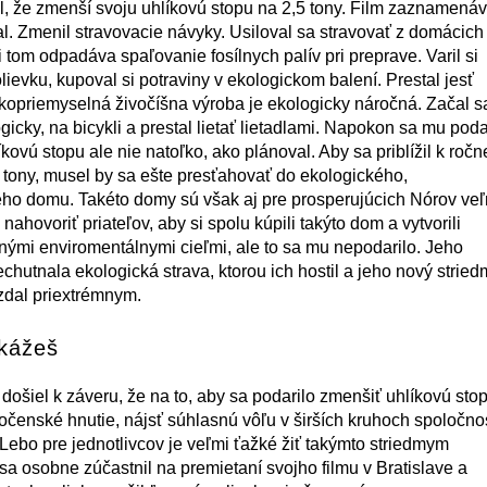
l, že zmenší svoju uhlíkovú stopu na 2,5 tony. Film zaznamenáv
al. Zmenil stravovacie návyky. Usiloval sa stravovať z domácich
i tom odpadáva spaľovanie fosílnych palív pri preprave. Varil si
lievku, kupoval si potraviny v ekologickom balení. Prestal jesť
kopriemyselná živočíšna výroba je ekologicky náročná. Začal s
icky, na bicykli a prestal lietať lietadlami. Napokon sa mu poda
kovú stopu ale nie natoľko, ako plánoval. Aby sa priblížil k ročn
 tony, musel by sa ešte presťahovať do ekologického,
ho domu. Takéto domy sú však aj pre prosperujúcich Nórov veľ
nahovoriť priateľov, aby si spolu kúpili takýto dom a vytvorili
ými enviromentálnymi cieľmi, ale to sa mu nepodarilo. Jeho
chutnala ekologická strava, ktorou ich hostil a jeho nový stried
 zdal priextrémnym.
kážeš
ošiel k záveru, že na to, aby sa podarilo zmenšiť uhlíkovú stop
ločenské hnutie, nájsť súhlasnú vôľu v širších kruhoch spoločnos
 Lebo pre jednotlivcov je veľmi ťažké žiť takýmto striedmym
sa osobne zúčastnil na premietaní svojho filmu v Bratislave a