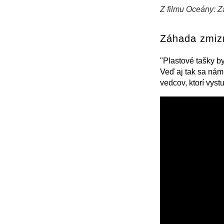
Z filmu Oceány: Zá
+
−
⛶
Záhada zmizn
"Plastové tašky b
Veď aj tak sa nám
vedcov, ktorí vystu