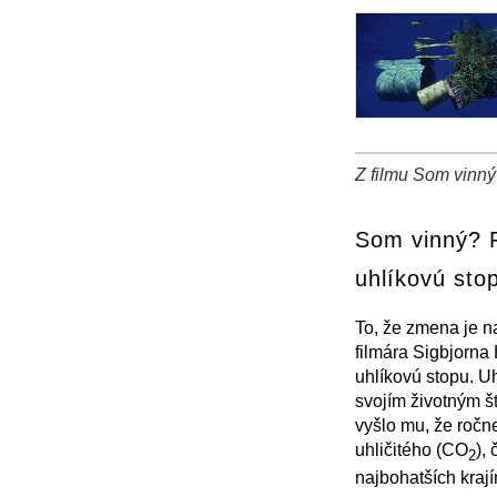
Z filmu Som vinný?
+
−
⛶
Som vinný? F
uhlíkovú sto
To, že zmena je n
filmára Sigbjorna
uhlíkovú stopu. Uh
svojím životným š
vyšlo mu, že ročn
uhličitého (CO
),
2
najbohatších kraj