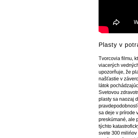
Plasty v pot
Tvorcovia filmu, k
viacerých vedných
upozorňuje, že pl
našťastie v záver
látok pochádzajúc
Svetovou zdravotn
plasty sa naozaj 
pravdepodobnosťou
sa deje v prírode 
preskúmané, ale p
týchto katastrofi
svete 300 milińov 