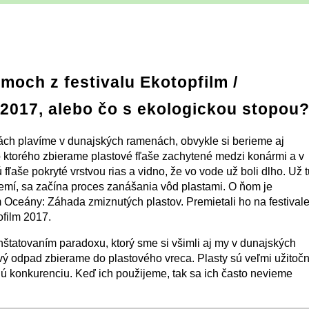
lmoch z festivalu Ekotopfilm /
 2017, alebo čo s ekologickou stopou
ch plavíme v dunajských ramenách, obvykle si berieme aj
o ktorého zbierame plastové fľaše zachytené medzi konármi a v
 fľaše pokryté vrstvou rias a vidno, že vo vode už boli dlho. Už t
emí, sa začína proces zanášania vôd plastami. O ňom je
 Oceány: Záhada zmiznutých plastov. Premietali ho na festival
ofilm 2017.
nštatovaním paradoxu, ktorý sme si všimli aj my v dunajských
ý odpad zbierame do plastového vreca. Plasty sú veľmi užitoč
ú konkurenciu. Keď ich použijeme, tak sa ich často nevieme