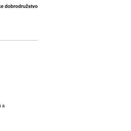
ske dobrodružstvo
u a