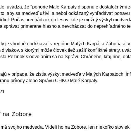
lej uvádza, že "pohorie Malé Karpaty disponuje dostatočnými z
 to, aby sa medveď uživil a nebol odkázaný vyhľadávať potravu v
ídiel. Počas prechádzok do lesov, kde je možný výskyt medveďa
a správať primerane hlasno a nevchádzať do neprehľadného te
dy je vhodné dodržiavať v regióne Malých Karpát a Záhoria aj v 
diviakov, s ktorými môže človek tiež zažiť konfliktné strety, uvá
sta Pezinok s odvolaním sa na Správu Chránenej krajinnej obla
jú v prípade, že zistia výskyt medveďa v Malých Karpatoch, in
hranu prírody alebo Správu CHKO Malé Karpaty.
021
−
⛶
 na Zobore
ž má svojho medveďa. Videli ho na Zobore, len niekoľko stoviek