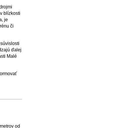
drojmi
 blízkosti
, je
rénu či
súvislosti
dzajú ďalej
sti Malé
formovať
 metrov od