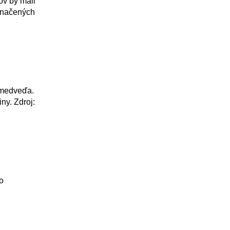
ov by mali
značených
 medveďa.
ny. Zdroj:
o