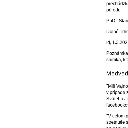
prechádzka
prírode.
PhDr. Stan
Dolné Trho
id, 1.3.202
Poznámka: 
snímka, kto
Medveď 
"Milí Vajn
v prípade 
Svätého Ju
facebookov
"V celom p
stretnutie