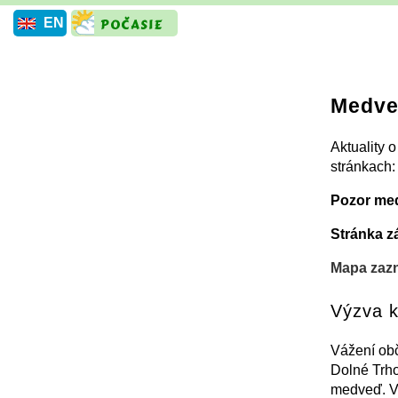
EN
Medved
Aktuality 
stránkach:
Pozor med
Stránka z
Mapa zaz
Výzva k
Vážení obč
Dolné Trho
medveď. Vz