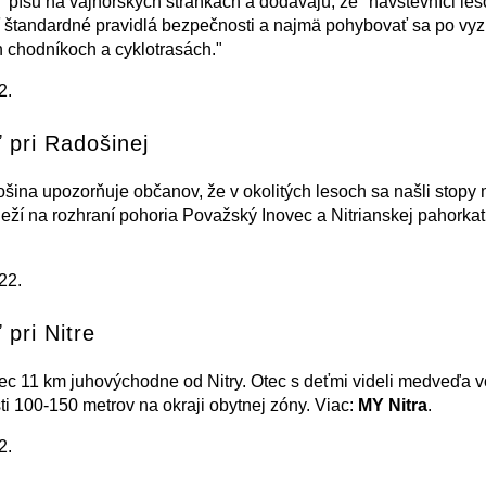
" píšu na vajnorských stránkach a dodávajú, že "návštevníci les
 štandardné pravidlá bezpečnosti a najmä pohybovať sa po vy
ch chodníkoch a cyklotrasách."
2.
pri Radošinej
ina upozorňuje občanov, že v okolitých lesoch sa našli stopy
eží na rozhraní pohoria Považský Inovec a Nitrianskej pahorkati
.
22.
pri Nitre
ec 11 km juhovýchodne od Nitry. Otec s deťmi videli medveďa v
ti 100-150 metrov na okraji obytnej zóny. Viac:
MY Nitra
.
2.