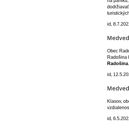
na paniku,
dodržiavať
turistický
id, 8.7.202
Medveď 
Obec Radoš
Radošina l
Radošina
id, 12.5.20
Medveď 
Klasov, ob
vzdialenos
id, 6.5.202