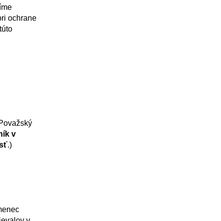
síme
pri ochrane
túto
 Považský
ík v
sť
.)
amenec
ievalov v