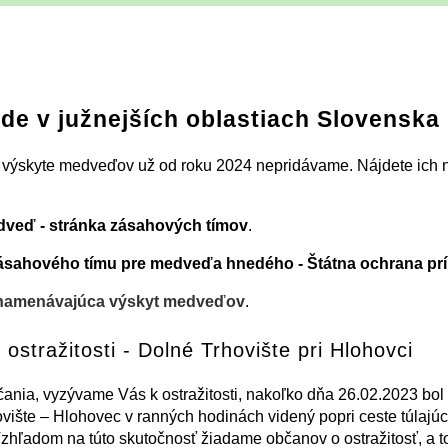
e v južnejších oblastiach Slovenska
o výskyte medveďov už od roku 2024 nepridávame. Nájdete ich n
veď - stránka zásahových tímov
.
ásahového tímu pre medveďa hnedého - Štátna ochrana pr
namenávajúca výskyt medveďov
.
 ostražitosti - Dolné Trhovište pri Hlohovci
ania, vyzývame Vás k ostražitosti, nakoľko dňa 26.02.2023 bol
vište – Hlohovec v ranných hodinách videný popri ceste túlajúc
hľadom na túto skutočnosť žiadame občanov o ostražitosť, a t