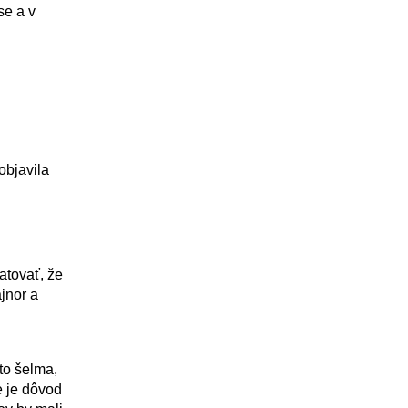
se a v
objavila
atovať, že
jnor a
to šelma,
e je dôvod