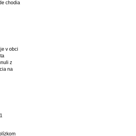
de chodia
e v obci
ta
nuli z
cia na
21
blízkom