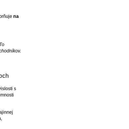
orňuje
na
 To
chodníkov.
och
slosti s
omnosti
ajinnej
,