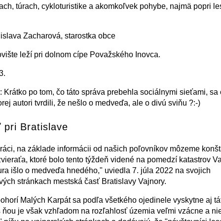
ch, túrach, cykloturistike a akomkoľvek pohybe, najmä popri le
islava Zacharová, starostka obce
vište leží pri dolnom cípe Považského Inovca.
3.
Krátko po tom, čo táto správa prebehla sociálnymi sieťami, sa 
rej autori tvrdili, že nešlo o medveďa, ale o divú sviňu ?:-)
pri Bratislave
oráci, na základe informácii od našich poľovníkov môzeme konšt
zvieraťa, ktoré bolo tento týždeň videné na pomedzí katastrov Va
ra išlo o medveďa hnedého," uviedla 7. júla 2022 na svojich
ých stránkach mestská časť Bratislavy Vajnory.
ohorí Malých Karpát sa podľa všetkého ojedinele vyskytne aj tá
 s ňou je však vzhľadom na rozľahlosť územia veľmi vzácne a ni