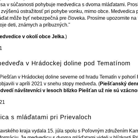
e sa v súčasnosti pohybuje medvedica s dvoma mláďatami. Pro
 zvýšenú ostražitosť pri pohybe vonku, mimo obce. Medvedica 
áďat môže byť nebezpečná pre človeka. Prosíme upozornite na 
voje deti, známych a príbuzných."
edvedice v okolí obce Jelka
.)
21
medveďa v Hrádockej doline pod Tematínom
iešťan v Hrádockej doline severne od hradu Tematín v pohorí
objavili v apríli 2021 v snehu stopy medveďa. (
Piešťanský denn
dvedí návštevníci v lesoch blízko Piešťan už nie sú vzácno
021
ca s mláďatami pri Prievaloch
navského kraja vydala 15. júla spolu s Poľovným združením K
nformáciu, že medvedicu s dvoma mláďatami videli v blízkosti Pr