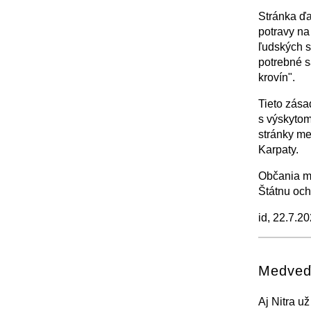
Stránka ďa
potravy na
ľudských s
potrebné s
krovín".
Tieto zása
s výskytom 
stránky me
Karpaty.
Občania ma
Štátnu oc
id, 22.7.2
+
Medveď
Aj Nitra u