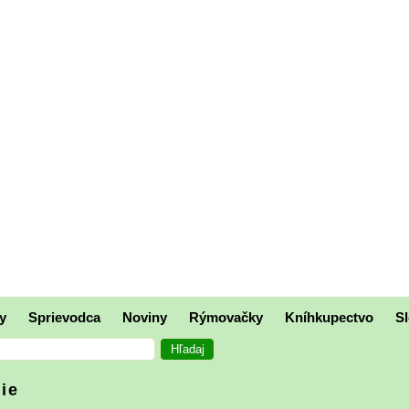
y
Sprievodca
Noviny
Rýmovačky
Kníhkupectvo
Sl
die