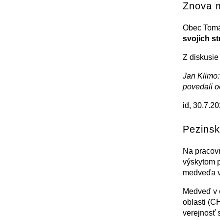
Znova m
Obec Tomá
svojich s
Z diskusie
Jan Klimo:
povedali 
id, 30.7.2
Pezinsk
Na pracovn
výskytom p
medveďa v
Medveď v o
oblasti (C
verejnosť 