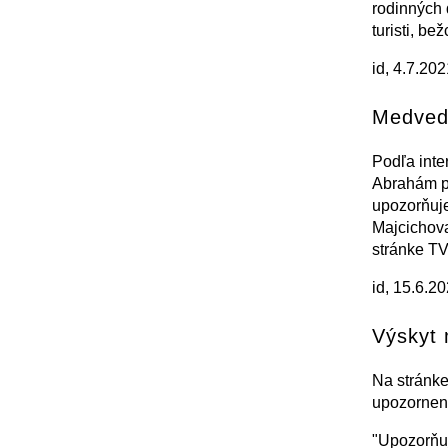
rodinných 
turisti, bež
id, 4.7.20
Medved
Podľa inte
Abrahám pr
upozorňuje
Majcichova
stránke TV
id, 15.6.2
Výskyt 
Na stránke
upozorneni
"Upozorňuj