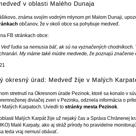
edveď v oblasti Malého Dunaja
šikovo, známa svojím vodným mlynom pri Malom Dunaji, upoz
tránkach
občanov, že v okolí obce sa pohybuje medveď.
 na FB stránkach obce:
 Veď ľudia sa nemusia báť, ak sú na vyznačených chodníkoch.
ochranári. My máme také múdre medvede, že poznajú značenie 
021
ý okresný úrad: Medveď žije v Malých Karpat
om stretnutí na Okresnom úrade Pezinok, ktoré sa konalo v súvi
remnoženej diviačej zveri v Pezinku, odznela informácia o prít
 Malých Karpatoch. Uviedli to
stránky mesta Pezinok
.
blasti Malých Karpát žije už nejaký čas a Správa Chránenej kr
HKO) Malé Karpaty, ako aj stráž prírody ho pravidelne monitorujú
sa teda vraj nemusí obávať.