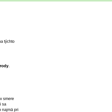
a týchto
írody
.
 v smere
i sa
o najmä pri