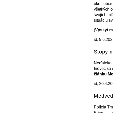
okolí obc
všetkých o
svojich ml
situáciu s
(
Výskyt m
id, 9.6.20
Stopy 
Neďaleko P
Inovec sa 
článku Me
id, 20.4.2
Medvedi
Polícia Tr
Prievaly i