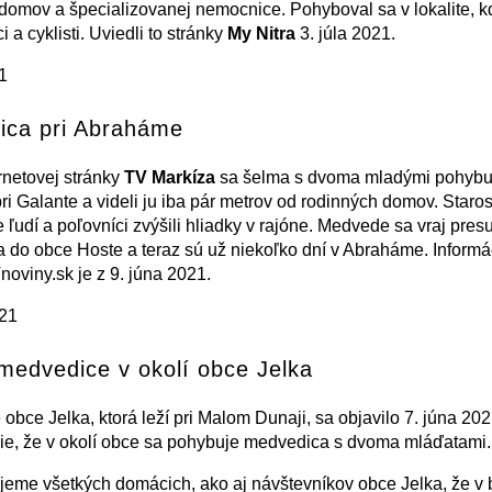
domov a špecializovanej nemocnice. Pohyboval sa v lokalite, k
ci a cyklisti. Uviedli to stránky
My Nitra
3. júla 2021.
21
ica pri Abraháme
rnetovej stránky
TV Markíza
sa šelma s dvoma mladými pohybuj
i Galante a videli ju iba pár metrov od rodinných domov. Staros
 ľudí a poľovníci zvýšili hliadky v rajóne. Medvede sa vraj presu
 do obce Hoste a teraz sú už niekoľko dní v Abraháme. Informá
noviny.sk je z 9. júna 2021.
021
medvedice v okolí obce Jelka
 obce Jelka, ktorá leží pri Malom Dunaji, sa objavilo 7. júna 20
e, že v okolí obce sa pohybuje medvedica s dvoma mláďatami.
eme všetkých domácich, ako aj návštevníkov obce Jelka, že v 