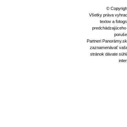
© Copyrigh
Všetky práva vyhrade
textov a fotog
predchádzajúceho
poruše
Partneri Panorámy.sk
zaznamenávať vaše 
stránok dávate súh
inte