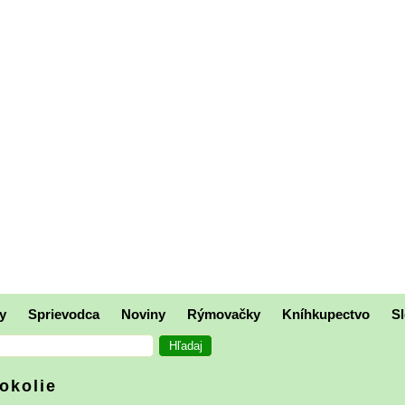
y
Sprievodca
Noviny
Rýmovačky
Kníhkupectvo
Sl
 okolie