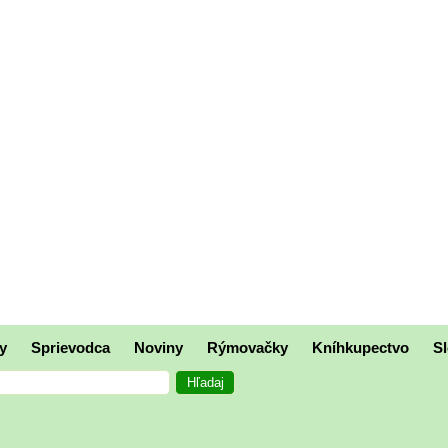
y
Sprievodca
Noviny
Rýmovačky
Kníhkupectvo
Sl