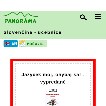
≡
Slovenčina - učebnice
EN
Jazýček môj, ohýbaj sa! -
vypredané
1381