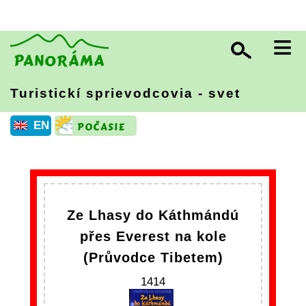
≡
Turistickí sprievodcovia - svet
EN
Ze Lhasy do Káthmándú
přes Everest na kole
(Průvodce Tibetem)
1414